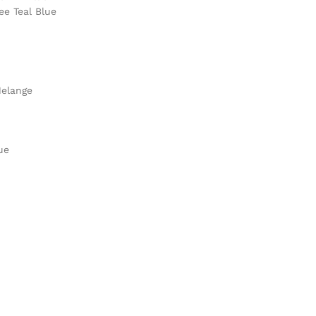
ee Teal Blue
Melange
ue