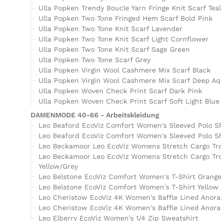
Ulla Popken Trendy Boucle Yarn Fringe Knit Scarf Tea
Ulla Popken Two Tone Fringed Hem Scarf Bold Pink
Ulla Popken Two Tone Knit Scarf Lavender
Ulla Popken Two Tone Knit Scarf Light Cornflower
Ulla Popken Two Tone Knit Scarf Sage Green
Ulla Popken Two Tone Scarf Grey
Ulla Popken Virgin Wool Cashmere Mix Scarf Black
Ulla Popken Virgin Wool Cashmere Mix Scarf Deep A
Ulla Popken Woven Check Print Scarf Dark Pink
Ulla Popken Woven Check Print Scarf Soft Light Blue
DAMENMODE 40-66 - Arbeitskleidung
Leo Beaford EcoViz Comfort Women's Sleeved Polo Sh
Leo Beaford EcoViz Comfort Women's Sleeved Polo Sh
Leo Beckamoor Leo EcoViz Womens Stretch Cargo Tr
Leo Beckamoor Leo EcoViz Womens Stretch Cargo Tr
Yellow/Grey
Leo Belstone EcoViz Comfort Women's T-Shirt Orang
Leo Belstone EcoViz Comfort Women's T-Shirt Yellow
Leo Cheristow EcoViz 4K Women's Baffle Lined Anora
Leo Cheristow EcoViz 4K Women's Baffle Lined Anorak
Leo Elberry EcoViz Women's 1/4 Zip Sweatshirt