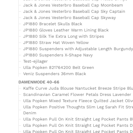
Jack & Jones Vesterbro Baseball Cap Moonbeam
Jack & Jones Vesterbro Baseball Cap Sky Captain
Jack & Jones Vesterbro Baseball Cap Skyway
JP1880 Bracelet Skulls Black
JP1880 Gloves Leather Warm Lining Black
JP1880 Silk Tie Extra Long with Stripes
JP1880 Straw Hat Woven Yellow
JP1880 Suspenders with Adjustable Length Burgund
JP1880 Suspenders X-Shape Navy
Test-ejilager
Ulla Popken 821764200 Belt Green
Veniz Suspenders 36mm Black
DAMENMODE 40-66
Kaffe Curve Juda Blouse Nantucket Breeze Stripe Bl
Scandinavian Caramel Flower Petals Dress Lavender
Ulla Popken Mixed Texture Fleece Quilted Jacket Oliv
Ulla Popken Positive Thoughts Slim Leg Sarah Fit St
Denim
Ulla Popken Pull On Knit Straight Leg Pocket Pants B
Ulla Popken Pull On Knit Straight Leg Pocket Pants D
Ulla Popken Pull On Knit Straight Leg Pocket Pants 