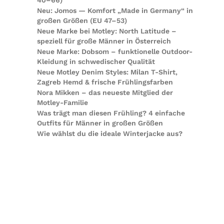
40–66)
Neu: Jomos — Komfort „Made in Germany“ in
großen Größen (EU 47–53)
Neue Marke bei Motley: North Latitude –
speziell für große Männer in Österreich
Neue Marke: Dobsom – funktionelle Outdoor-
Kleidung in schwedischer Qualität
Neue Motley Denim Styles: Milan T-Shirt,
Zagreb Hemd & frische Frühlingsfarben
Nora Mikken – das neueste Mitglied der
Motley-Familie
Was trägt man diesen Frühling? 4 einfache
Outfits für Männer in großen Größen
Wie wählst du die ideale Winterjacke aus?