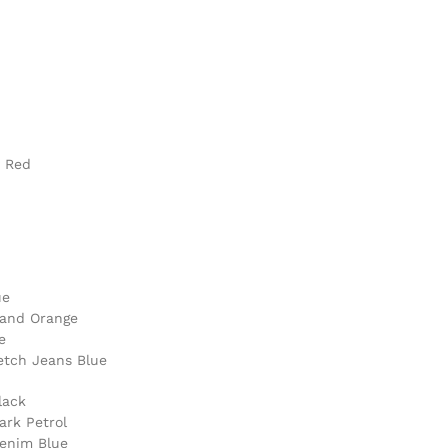
y Red
ue
 and Orange
e
retch Jeans Blue
lack
ark Petrol
Denim Blue