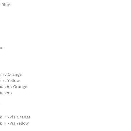
l Blue
qua
irt Orange
irt Yellow
ousers Orange
ousers
e
k Hi-Vis Orange
 Hi-Vis Yellow