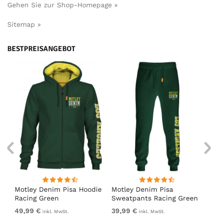
Gehen Sie zur Shop-Homepage »
Sitemap »
BESTPREISANGEBOT
irt
Motley Denim Pisa Hoodie
Motley Denim Pisa
Mo
Racing Green
Sweatpants Racing Green
Ho
49,99 €
39,99 €
49
inkl. MwSt.
inkl. MwSt.