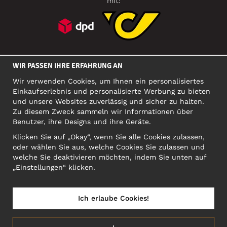
mit:
SOZIALE MEDIEN
WIR PASSEN IHRE ERFAHRUNG AN
Wir verwenden Cookies, um Ihnen ein personalisiertes
Einkaufserlebnis und personalisierte Werbung zu bieten
FIRMA
und unsere Websites zuverlässig und sicher zu halten.
Zu diesem Zweck sammeln wir Informationen über
Motley Denim Europe OÜ
Benutzer, ihre Designs und ihre Geräte.
Narva mnt 5, EE-10117 Tallinn
Org: 12356245, VAT: EE101578318
Klicken Sie auf „Okay“, wenn Sie alle Cookies zulassen,
oder wählen Sie aus, welche Cookies Sie zulassen und
ACHTUNG! Produktrücksendungen nicht an diese Adresse
welche Sie deaktivieren möchten, indem Sie unten auf
schicken!
„Einstellungen“ klicken.
Ich erlaube Cookies!