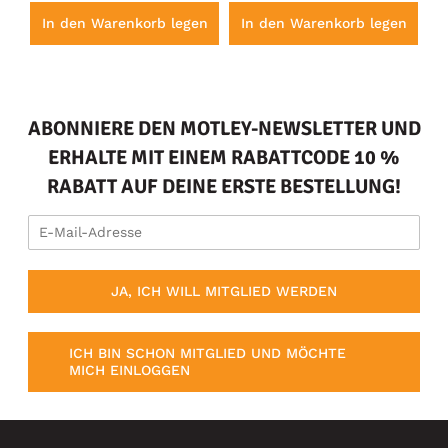
en
In den Warenkorb legen
In den Warenkorb legen
I
ABONNIERE DEN MOTLEY-NEWSLETTER UND
ERHALTE MIT EINEM RABATTCODE 10 %
RABATT AUF DEINE ERSTE BESTELLUNG!
JA, ICH WILL MITGLIED WERDEN
ICH BIN SCHON MITGLIED UND MÖCHTE
MICH EINLOGGEN