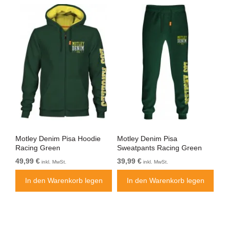
t
Motley Denim Pisa Hoodie
Motley Denim Pisa
Mo
Racing Green
Sweatpants Racing Green
Bl
49,99 €
39,99 €
49
inkl. MwSt.
inkl. MwSt.
n
In den Warenkorb legen
In den Warenkorb legen