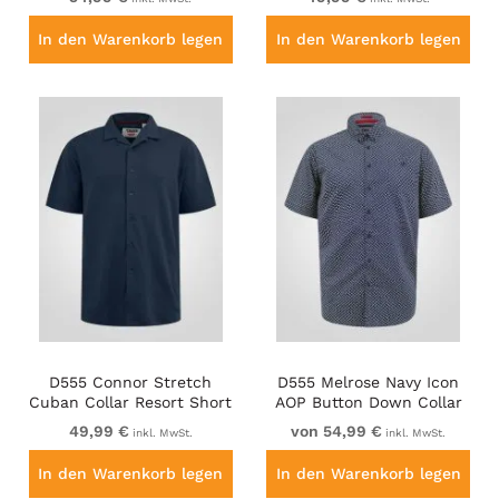
In den Warenkorb legen
In den Warenkorb legen
D555 Connor Stretch
D555 Melrose Navy Icon
Cuban Collar Resort Short
AOP Button Down Collar
Sleeve Shirt Navy
Short Sleeve Navy
49,99 €
von 54,99 €
inkl. MwSt.
inkl. MwSt.
In den Warenkorb legen
In den Warenkorb legen