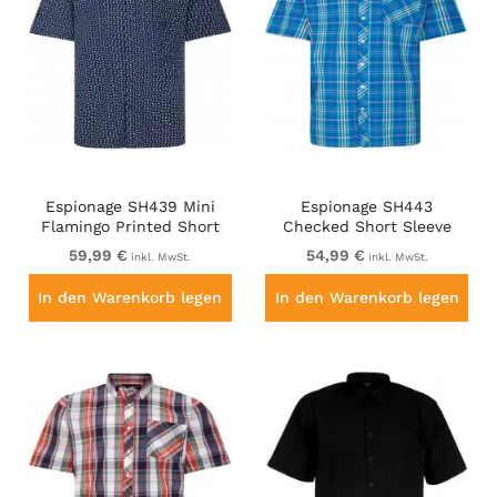
Espionage SH439 Mini
Espionage SH443
Flamingo Printed Short
Checked Short Sleeve
Sleeve Shirt Navy
Shirt Royal/Mint/Lemon
59,99 €
54,99 €
inkl. MwSt.
inkl. MwSt.
In den Warenkorb legen
In den Warenkorb legen