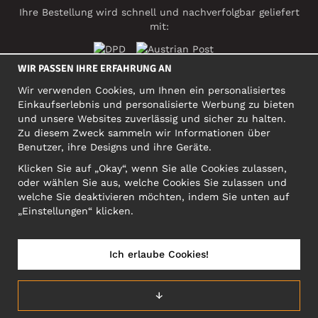
Ihre Bestellung wird schnell und nachverfolgbar geliefert
mit:
WIR PASSEN IHRE ERFAHRUNG AN
SOZIALE MEDIEN
Wir verwenden Cookies, um Ihnen ein personalisiertes
Einkaufserlebnis und personalisierte Werbung zu bieten
und unsere Websites zuverlässig und sicher zu halten.
Zu diesem Zweck sammeln wir Informationen über
FIRMA
Benutzer, ihre Designs und ihre Geräte.
Motley Denim Europe OÜ
Klicken Sie auf „Okay“, wenn Sie alle Cookies zulassen,
Narva mnt 5, EE-10117 Tallinn
oder wählen Sie aus, welche Cookies Sie zulassen und
Org: 12356245, VAT: EE101578318
welche Sie deaktivieren möchten, indem Sie unten auf
ACHTUNG! Produktrücksendungen nicht an diese Adresse
„Einstellungen“ klicken.
schicken!
Ich erlaube Cookies!
↓
ÖSTERREICH/DEUTSCH (AT)