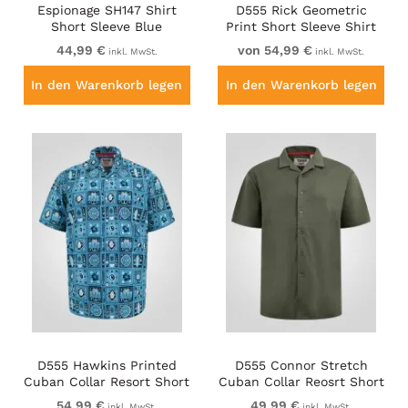
Espionage SH147 Shirt
D555 Rick Geometric
Short Sleeve Blue
Print Short Sleeve Shirt
Navy
44,99 €
von 54,99 €
inkl. MwSt.
inkl. MwSt.
In den Warenkorb legen
In den Warenkorb legen
D555 Hawkins Printed
D555 Connor Stretch
Cuban Collar Resort Short
Cuban Collar Reosrt Short
Sleeve Shirt Teal
Sleeve Shirt Khaki
54,99 €
49,99 €
inkl. MwSt.
inkl. MwSt.