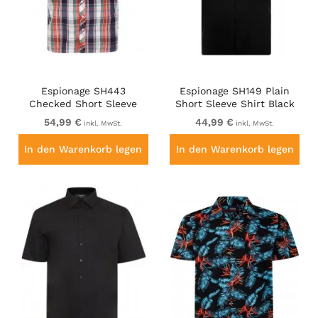
Espionage SH443
Espionage SH149 Plain
Checked Short Sleeve
Short Sleeve Shirt Black
Shirt Navy/Coral/White
54,99 €
44,99 €
inkl. MwSt.
inkl. MwSt.
In den Warenkorb legen
In den Warenkorb legen