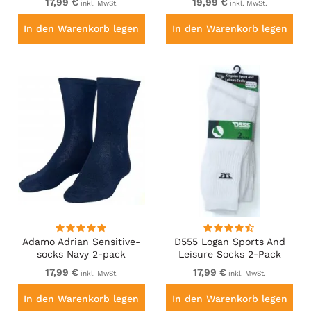
17,99 €
19,99 €
inkl. MwSt.
inkl. MwSt.
In den Warenkorb legen
In den Warenkorb legen
Adamo Adrian Sensitive-
D555 Logan Sports And
socks Navy 2-pack
Leisure Socks 2-Pack
White
17,99 €
17,99 €
inkl. MwSt.
inkl. MwSt.
In den Warenkorb legen
In den Warenkorb legen