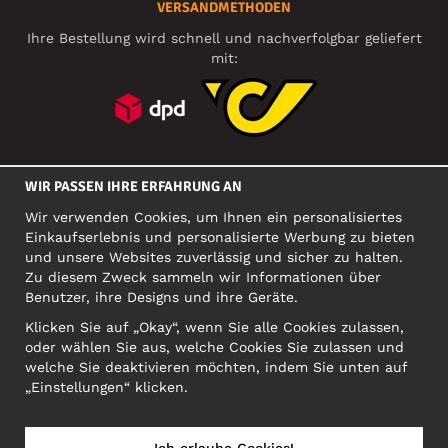
VERSANDMETHODEN
Ihre Bestellung wird schnell und nachverfolgbar geliefert
mit:
SOZIALE MEDIEN
WIR PASSEN IHRE ERFAHRUNG AN
Wir verwenden Cookies, um Ihnen ein personalisiertes
Einkaufserlebnis und personalisierte Werbung zu bieten
FIRMA
und unsere Websites zuverlässig und sicher zu halten.
Zu diesem Zweck sammeln wir Informationen über
Motley Denim Europe OÜ
Benutzer, ihre Designs und ihre Geräte.
Narva mnt 5, EE-10117 Tallinn
Org: 12356245, VAT: EE101578318
Klicken Sie auf „Okay“, wenn Sie alle Cookies zulassen,
oder wählen Sie aus, welche Cookies Sie zulassen und
ACHTUNG! Produktrücksendungen nicht an diese Adresse
welche Sie deaktivieren möchten, indem Sie unten auf
schicken!
„Einstellungen“ klicken.