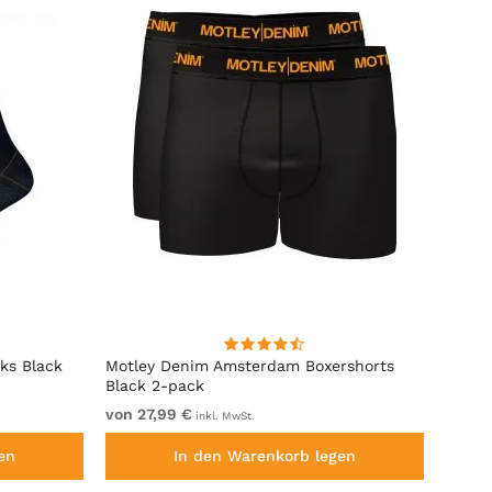
ks Black
Motley Denim Amsterdam Boxershorts
Kam J
Black 2-pack
Dunke
von 27,99 €
von 3
inkl. MwSt.
en
In den Warenkorb legen