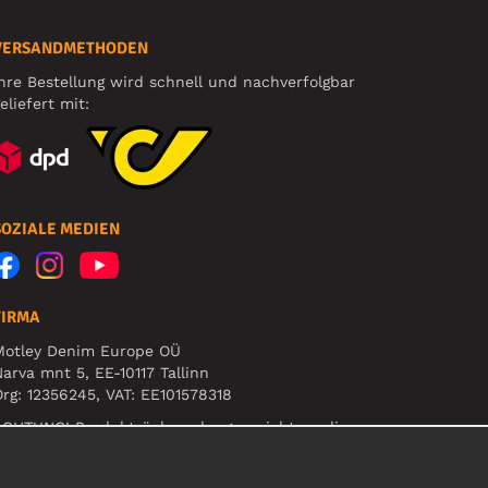
VERSANDMETHODEN
hre Bestellung wird schnell und nachverfolgbar
eliefert mit:
SOZIALE MEDIEN
FIRMA
Motley Denim Europe OÜ
arva mnt 5, EE-10117 Tallinn
rg: 12356245, VAT: EE101578318
ACHTUNG! Produktrücksendungen nicht an diese
dresse schicken!