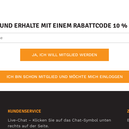
ND ERHALTE MIT EINEM RABATTCODE 10 % 
JA, ICH WILL MITGLIED WERDEN
ICH BIN SCHON MITGLIED UND MÖCHTE MICH EINLOGGEN
KUNDENSERVICE
Live-Chat – Klicken Sie auf das Chat-Symbol unten
B
rechts auf der Seite.