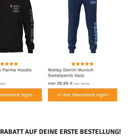
m Parma Hoodie
Motley Denim Munich
Motle
Sweatpants Navy
Royal
von 39,99 €
von 4
wSt.
inkl. MwSt.
Warenkorb legen
In den Warenkorb legen
I
RABATT AUF DEINE ERSTE BESTELLUNG!