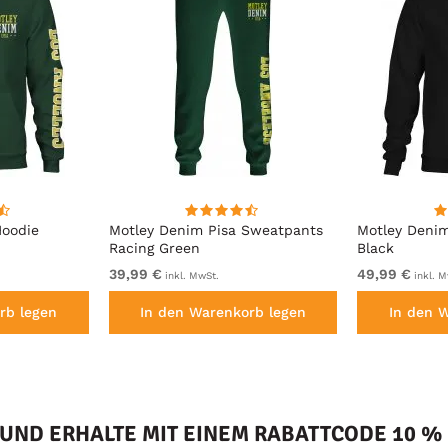
Hoodie
Motley Denim Pisa Sweatpants
Motley Deni
Racing Green
Black
39,99 €
49,99 €
inkl. MwSt.
inkl. M
rb legen
In den Warenkorb legen
In den 
ND ERHALTE MIT EINEM RABATTCODE 10 % 