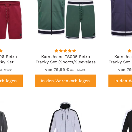
06 Retro
Kam Jeans TS005 Retro
Kam Jea
cky Set
Tracky Set (Shorts/Sleeveless
Tracky Set 
ss Hoodie)
Hoodie) Racing Green
Ho
von 79,99 €
von 79
kl. MwSt.
inkl. MwSt.
rb legen
In den Warenkorb legen
In den 