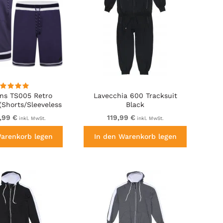
ns TS005 Retro
Lavecchia 600 Tracksuit
(Shorts/Sleeveless
Black
odie) Navy
,99 €
119,99 €
inkl. MwSt.
inkl. MwSt.
Warenkorb legen
In den Warenkorb legen