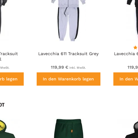
racksuit
Lavecchia 611 Tracksuit Grey
Lavecchia 6
l
119,99 €
119,
 MwSt.
inkl. MwSt.
rb legen
In den Warenkorb legen
In den 
OT