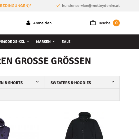
 BEDINGUNGEN)*
kundenservice@motleydenim.at
0
Anmelden
Tasche
NMODE XS-XXL
MARKEN
SALE
N GROSSE GRÖSSEN
N & SHORTS
SWEATERS & HOODIES