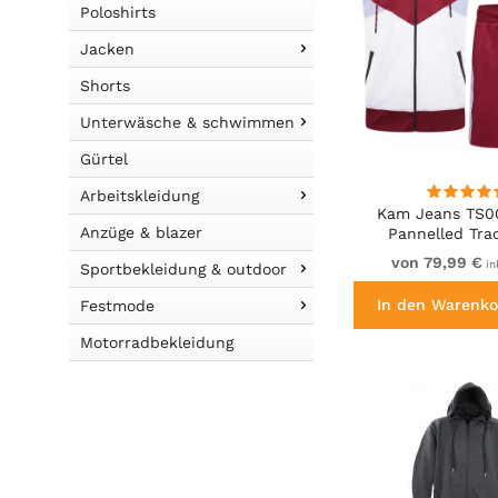
Poloshirts
Jacken
Shorts
Unterwäsche & schwimmen
Gürtel
Arbeitskleidung
Kam Jeans TS0
Anzüge & blazer
Pannelled Tra
(Shorts/Sleevele
von 79,99 €
in
Sportbekleidung & outdoor
Red
In den Warenko
Festmode
Motorradbekleidung