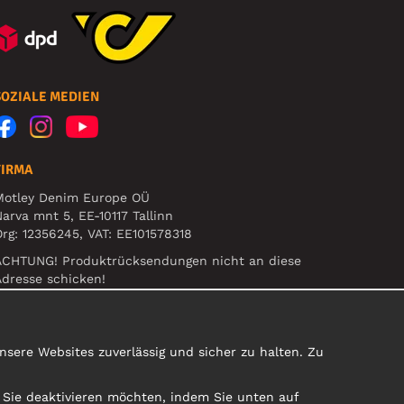
SOZIALE MEDIEN
FIRMA
Motley Denim Europe OÜ
arva mnt 5, EE-10117 Tallinn
rg: 12356245, VAT: EE101578318
ACHTUNG! Produktrücksendungen nicht an diese
dresse schicken!
sere Websites zuverlässig und sicher zu halten. Zu
e Sie deaktivieren möchten, indem Sie unten auf