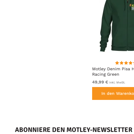
Motley Denim Milan T-Shirt
Motley Denim Pisa 
Anthrazit
Racing Green
von 19,99 €
49,99 €
inkl. MwSt.
inkl. MwSt.
en
In den Warenkorb legen
In den Warenko
ABONNIERE DEN MOTLEY-NEWSLETTER U