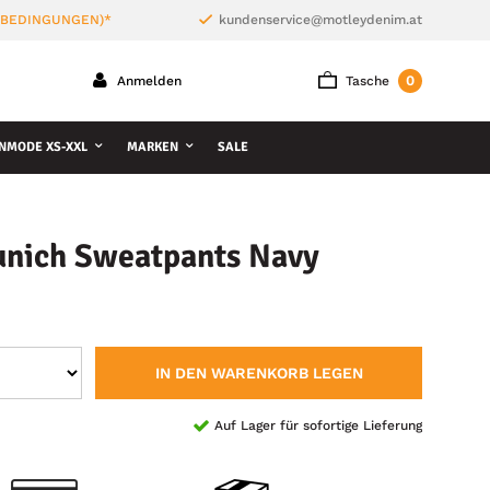
 BEDINGUNGEN)*
kundenservice@motleydenim.at
0
Anmelden
Tasche
NMODE XS-XXL
MARKEN
SALE
nich Sweatpants Navy
IN DEN WARENKORB LEGEN
Auf Lager für sofortige Lieferung