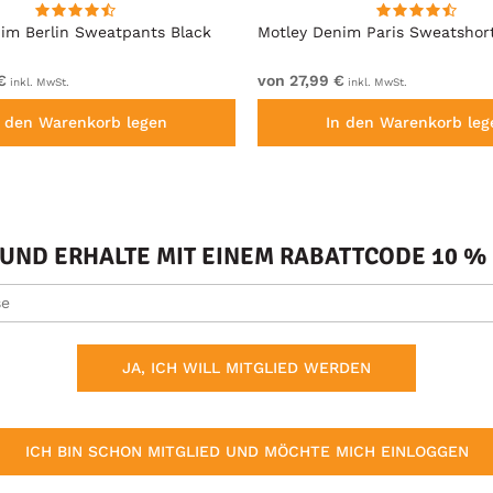
im Berlin Sweatpants Black
Motley Denim Paris Sweatshor
€
von 27,99 €
inkl. MwSt.
inkl. MwSt.
n den Warenkorb legen
In den Warenkorb leg
ND ERHALTE MIT EINEM RABATTCODE 10 % 
JA, ICH WILL MITGLIED WERDEN
ICH BIN SCHON MITGLIED UND MÖCHTE MICH EINLOGGEN