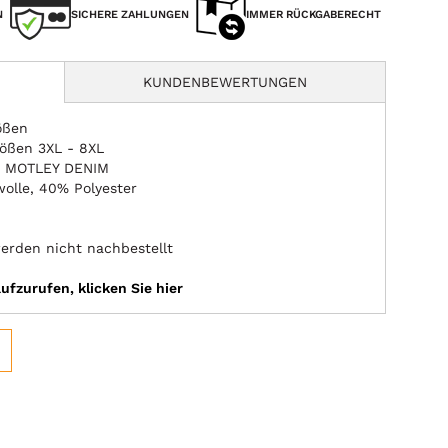
N
SICHERE ZAHLUNGEN
IMMER RÜCKGABERECHT
KUNDENBEWERTUNGEN
ößen
rößen 3XL - 8XL
e MOTLEY DENIM
olle, 40% Polyester
erden nicht nachbestellt
fzurufen, klicken Sie hier