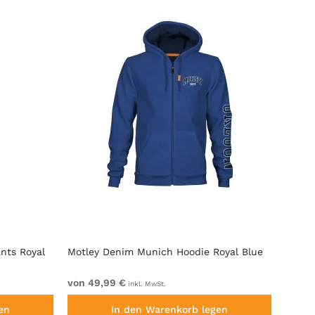
nts Royal
Motley Denim Munich Hoodie Royal Blue
Motle
von 49,99 €
von 1
inkl. MwSt.
en
In den Warenkorb legen