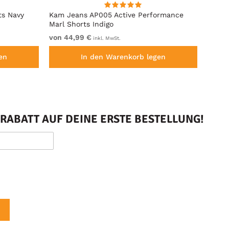
ts Navy
Kam Jeans AP005 Active Performance
Kam J
Marl Shorts Indigo
Marl 
von 44,99 €
von 4
inkl. MwSt.
en
In den Warenkorb legen
RABATT AUF DEINE ERSTE BESTELLUNG!