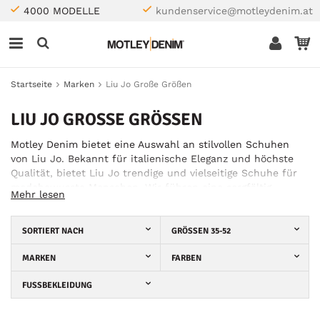
4000 MODELLE
kundenservice@motleydenim.at
Startseite
Marken
Liu Jo Große Größen
LIU JO GROSSE GRÖSSEN
Motley Denim bietet eine Auswahl an stilvollen Schuhen
von Liu Jo. Bekannt für italienische Eleganz und höchste
Qualität, bietet Liu Jo trendige und vielseitige Schuhe für
modebewusste Menschen. Wir führen eine sorgfältig
Mehr lesen
ausgewählte Kollektion von Liu Jo Schuhen in
verschiedenen Stilen und Größen.
SORTIERT NACH
GRÖSSEN 35-52
MARKEN
FARBEN
FUSSBEKLEIDUNG