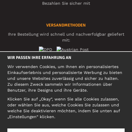
Bezahlen Sie sicher mit
VERSANDMETHODEN
Ihre Bestellung wird schnell und nachverfolgbar geliefert
mit:
WIR PASSEN IHRE ERFAHRUNG AN
SOZIALE MEDIEN
Wir verwenden Cookies, um Ihnen ein personalisiertes
Einkaufserlebnis und personalisierte Werbung zu bieten
und unsere Websites zuverlässig und sicher zu halten.
Zu diesem Zweck sammeln wir Informationen über
FIRMA
Benutzer, ihre Designs und ihre Geräte.
Motley Denim Europe OÜ
Klicken Sie auf „Okay“, wenn Sie alle Cookies zulassen,
Narva mnt 5, EE-10117 Tallinn
oder wählen Sie aus, welche Cookies Sie zulassen und
Org: 12356245, VAT: EE101578318
welche Sie deaktivieren möchten, indem Sie unten auf
ACHTUNG! Produktrücksendungen nicht an diese Adresse
„Einstellungen“ klicken.
schicken!