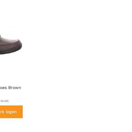
oes Brown
. MwSt.
rb legen