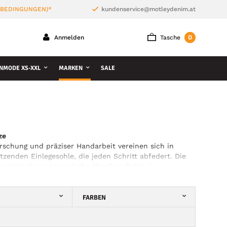
 BEDINGUNGEN)*
kundenservice@motleydenim.at
0
Anmelden
Tasche
NMODE XS-XXL
MARKEN
SALE
ze
rschung und präziser Handarbeit vereinen sich in
zenden Einlegesohle, die jeden Schritt abfedert. Die
erstützt das ergonomische Abrollen. Ergebnis:
FARBEN