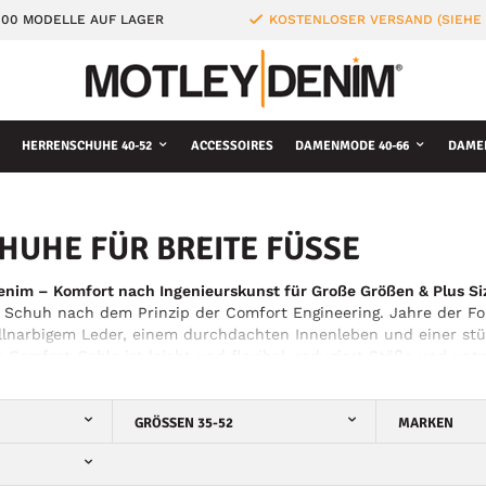
000 MODELLE AUF LAGER
KOSTENLOSER VERSAND (SIEHE
HERRENSCHUHE 40-52
ACCESSOIRES
DAMENMODE 40-66
DAME
HUHE FÜR BREITE FÜSSE
nim – Komfort nach Ingenieurskunst für Große Größen & Plus Si
 Schuh nach dem Prinzip der Comfort Engineering. Jahre der Fo
llnarbigem Leder, einem durchdachten Innenleben und einer stüt
r-Comfort-Sohle ist leicht und flexibel, reduziert Stöße und unt
e Schuhe – jetzt bei Motley Denim in Großen Größen & Plus Size.
GRÖSSEN 35-52
MARKEN