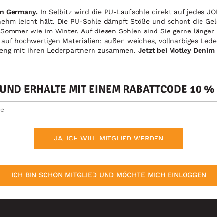
in Germany.
In Selbitz wird die PU-Laufsohle direkt auf jedes JO
nehm leicht hält. Die PU-Sohle dämpft Stöße und schont die Ge
 Sommer wie im Winter. Auf diesen Sohlen sind Sie gerne länger
t auf hochwertigen Materialien: außen weiches, vollnarbiges Led
e eng mit ihren Lederpartnern zusammen.
Jetzt bei Motley Denim 
ND ERHALTE MIT EINEM RABATTCODE 10 % 
JA, ICH WILL MITGLIED WERDEN
ICH BIN SCHON MITGLIED UND MÖCHTE MICH EINLOGGEN