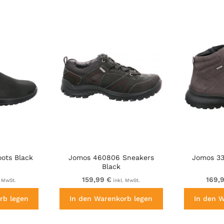
ots Black
Jomos 460806 Sneakers
Jomos 33
Black
159,99 €
169,
. MwSt.
inkl. MwSt.
rb legen
In den Warenkorb legen
In den 