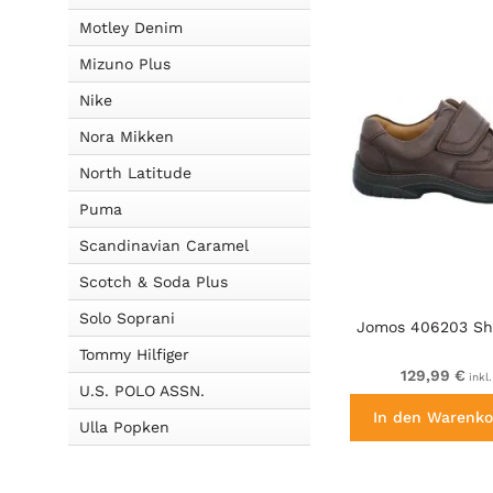
Motley Denim
Mizuno Plus
Nike
Nora Mikken
North Latitude
Puma
Scandinavian Caramel
Scotch & Soda Plus
Solo Soprani
Jomos 406203 Sh
Tommy Hilfiger
129,99 €
inkl
U.S. POLO ASSN.
In den Warenko
Ulla Popken