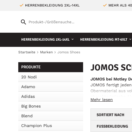
HERRENBEKLEIDUNG 2XL-14XL
MEHR ALS 4
HERRENBEKLEIDUNG 2XL-14XL
HERRENBEKLEIDUNG MT-6XLT
Startseite
Marken
Jomos Shoes
JOMOS SC
PRODUKTE
20 Nodi
JOMOS bei Motley De
JOMOS fertigt jeden
Adamo
Obermaterial aus vo
Adidas
charakteristische Ai
Mehr lesen
langlebige, stilvoll
Big Bones
SORTIERT NACH
Blend
Champion Plus
FUSSBEKLEIDUNG