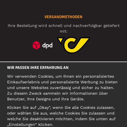
VERSANDMETHODEN
Ihre Bestellung wird schnell und nachverfolgbar geliefert
mit:
SOZIALE MEDIEN
WIR PASSEN IHRE ERFAHRUNG AN
Wir verwenden Cookies, um Ihnen ein personalisiertes
Einkaufserlebnis und personalisierte Werbung zu bieten
FIRMA
und unsere Websites zuverlässig und sicher zu halten.
Zu diesem Zweck sammeln wir Informationen über
Motley Denim Europe OÜ
Benutzer, ihre Designs und ihre Geräte.
Narva mnt 5, EE-10117 Tallinn
Org: 12356245, VAT: EE101578318
Klicken Sie auf „Okay“, wenn Sie alle Cookies zulassen,
oder wählen Sie aus, welche Cookies Sie zulassen und
ACHTUNG! Produktrücksendungen nicht an diese Adresse
welche Sie deaktivieren möchten, indem Sie unten auf
schicken!
„Einstellungen“ klicken.