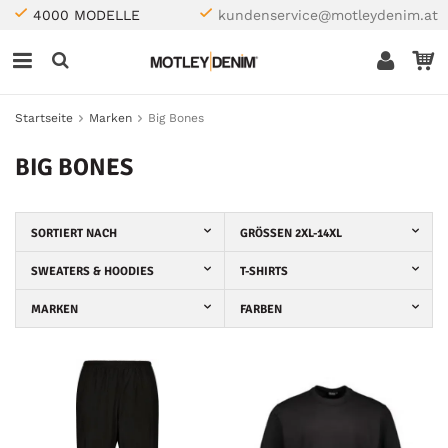
4000 MODELLE
kundenservice@motleydenim.at
Startseite
Marken
Big Bones
BIG BONES
SORTIERT NACH
GRÖSSEN 2XL-14XL
SWEATERS & HOODIES
T-SHIRTS
MARKEN
FARBEN