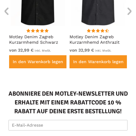
Motley Denim Zagreb
Motley Denim Zagreb
Ka
Kurzarmhemd Schwarz
Kurzarmhemd Anthrazit
Ch
Bl
von 32,99 €
von 32,99 €
15
inkl. MwSt.
inkl. MwSt.
en
In den Warenkorb legen
In den Warenkorb legen
I
ABONNIERE DEN MOTLEY-NEWSLETTER UND
ERHALTE MIT EINEM RABATTCODE 10 %
RABATT AUF DEINE ERSTE BESTELLUNG!