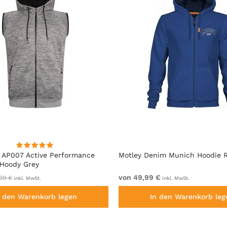
 AP007 Active Performance
Motley Denim Munich Hoodie R
 Hoody Grey
von 49,99 €
99 €
inkl. MwSt.
inkl. MwSt.
n den Warenkorb legen
In den Warenkorb leg