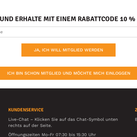
ND ERHALTE MIT EINEM RABATTCODE 10 % 
JA, ICH WILL MITGLIED WERDEN
ICH BIN SCHON MITGLIED UND MÖCHTE MICH EINLOGGEN
KUNDENSERVICE
Live-Chat – Klicken Sie auf das Chat-Symbol unten
B
rechts auf der Seite.
Öffnungszeiten Mo-Fr 07:30 bis 15:30 Uhr