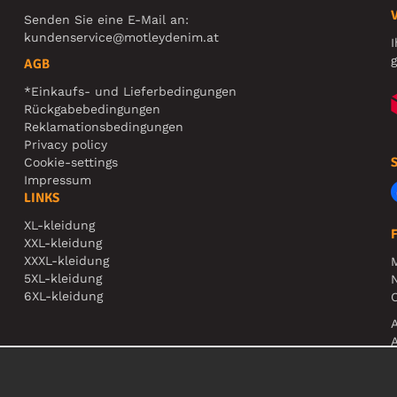
Senden Sie eine E-Mail an:
kundenservice@motleydenim.at
I
g
AGB
*Einkaufs- und Lieferbedingungen
Rückgabebedingungen
Reklamationsbedingungen
Privacy policy
Cookie-settings
Impressum
LINKS
XL-kleidung
XXL-kleidung
XXXL-kleidung
5XL-kleidung
N
6XL-kleidung
O
A