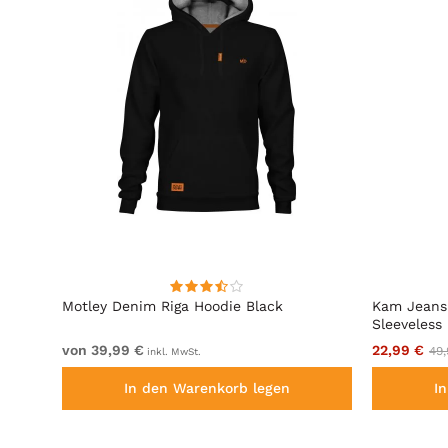
acing
Motley Denim Riga Hoodie Black
Kam Jeans
Sleeveless
von 39,99 €
22,99 €
49,
inkl. MwSt.
In den Warenkorb legen
I