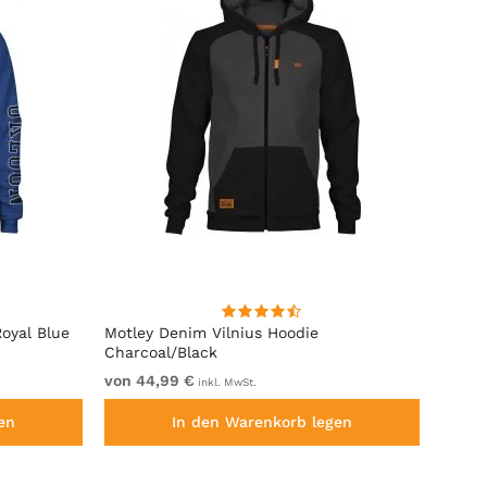
oyal Blue
Motley Denim Vilnius Hoodie
Motle
Charcoal/Black
von 44,99 €
von 4
inkl. MwSt.
en
In den Warenkorb legen