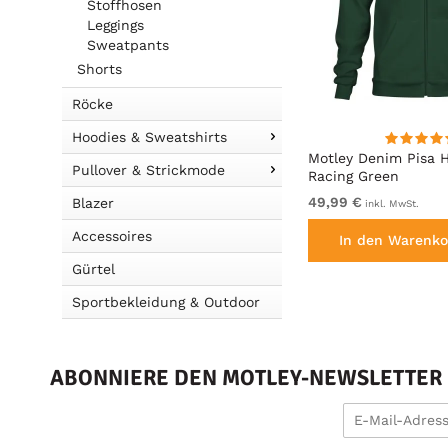
Stoffhosen
Leggings
Sweatpants
Shorts
Röcke
Hoodies & Sweatshirts
Motley Denim Milan T-Shirt
Motley Denim Pisa 
Pullover & Strickmode
Anthrazit
Racing Green
von 19,99 €
49,99 €
Blazer
inkl. MwSt.
inkl. MwSt.
Accessoires
en
In den Warenkorb legen
In den Warenko
Gürtel
Sportbekleidung & Outdoor
ABONNIERE DEN MOTLEY-NEWSLETTER U