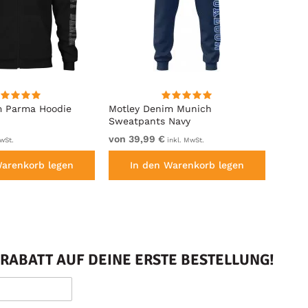
m Parma Hoodie
Motley Denim Munich
Motle
Sweatpants Navy
Royal
von 39,99 €
von 4
wSt.
inkl. MwSt.
Warenkorb legen
In den Warenkorb legen
I
RABATT AUF DEINE ERSTE BESTELLUNG!