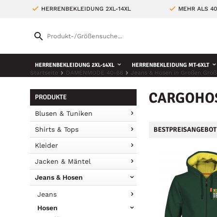
HERRENBEKLEIDUNG 2XL-14XL
MEHR ALS 4
HERRENBEKLEIDUNG 2XL-14XL
HERRENBEKLEIDUNG MT-6XLT
Startseite
DAMENMODE 40-66
Jeans & Hosen in Großen Größ
CARGOHO
PRODUKTE
Blusen & Tuniken
Shirts & Tops
BESTPREISANGEBOT
Kleider
Jacken & Mäntel
Jeans & Hosen
Jeans
Hosen