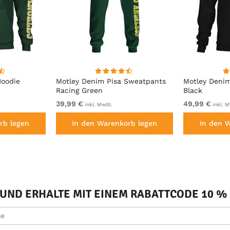
Hoodie
Motley Denim Pisa Sweatpants
Motley Deni
Racing Green
Black
39,99 €
49,99 €
inkl. MwSt.
inkl. M
rb legen
In den Warenkorb legen
In den 
ND ERHALTE MIT EINEM RABATTCODE 10 % 