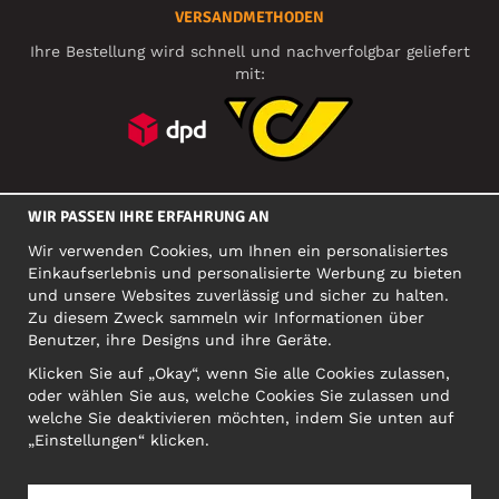
VERSANDMETHODEN
Ihre Bestellung wird schnell und nachverfolgbar geliefert
mit:
SOZIALE MEDIEN
WIR PASSEN IHRE ERFAHRUNG AN
Wir verwenden Cookies, um Ihnen ein personalisiertes
Einkaufserlebnis und personalisierte Werbung zu bieten
FIRMA
und unsere Websites zuverlässig und sicher zu halten.
Zu diesem Zweck sammeln wir Informationen über
Motley Denim Europe OÜ
Benutzer, ihre Designs und ihre Geräte.
Narva mnt 5, EE-10117 Tallinn
Org: 12356245, VAT: EE101578318
Klicken Sie auf „Okay“, wenn Sie alle Cookies zulassen,
oder wählen Sie aus, welche Cookies Sie zulassen und
ACHTUNG! Produktrücksendungen nicht an diese Adresse
welche Sie deaktivieren möchten, indem Sie unten auf
schicken!
„Einstellungen“ klicken.