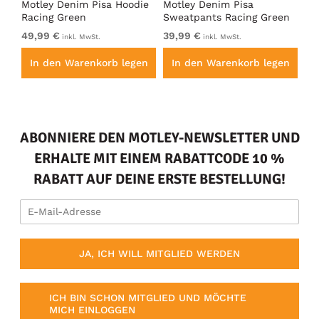
irt
Motley Denim Pisa Hoodie
Motley Denim Pisa
Mo
Racing Green
Sweatpants Racing Green
Ho
49,99 €
39,99 €
49
inkl. MwSt.
inkl. MwSt.
en
In den Warenkorb legen
In den Warenkorb legen
I
ABONNIERE DEN MOTLEY-NEWSLETTER UND
ERHALTE MIT EINEM RABATTCODE 10 %
RABATT AUF DEINE ERSTE BESTELLUNG!
JA, ICH WILL MITGLIED WERDEN
ICH BIN SCHON MITGLIED UND MÖCHTE
MICH EINLOGGEN