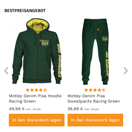
BESTPREISANGEBOT
irt
Motley Denim Pisa Hoodie
Motley Denim Pisa
Mo
Racing Green
Sweatpants Racing Green
Ho
49,99 €
39,99 €
49
inkl. MwSt.
inkl. MwSt.
en
In den Warenkorb legen
In den Warenkorb legen
I