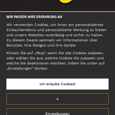
SOZIALE MEDIEN
WIR PASSEN IHRE ERFAHRUNG AN
Wir verwenden Cookies, um Ihnen ein personalisiertes
Einkaufserlebnis und personalisierte Werbung zu bieten
FIRMA
und unsere Websites zuverlässig und sicher zu halten.
Zu diesem Zweck sammeln wir Informationen über
Motley Denim Europe OÜ
Benutzer, ihre Designs und ihre Geräte.
Narva mnt 5, EE-10117 Tallinn
Org: 12356245, VAT: EE101578318
Klicken Sie auf „Okay“, wenn Sie alle Cookies zulassen,
oder wählen Sie aus, welche Cookies Sie zulassen und
ACHTUNG! Produktrücksendungen nicht an diese Adresse
welche Sie deaktivieren möchten, indem Sie unten auf
schicken!
„Einstellungen“ klicken.
Ich erlaube Cookies!
ÖSTERREICH/DEUTSCH (AT)
↓
Einstellungen