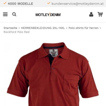
4000 MODELLE
kundenservice@motleydenim.at
Startseite
HERRENBEKLEIDUNG 2XL-14XL
Polo-shirts für herren
Rockford Polo Red