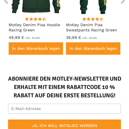
irt
Motley Denim Pisa Hoodie
Motley Denim Pisa
Mo
Racing Green
Sweatpants Racing Green
Ho
49,99 €
39,99 €
49
inkl. MwSt.
inkl. MwSt.
en
In den Warenkorb legen
In den Warenkorb legen
I
ABONNIERE DEN MOTLEY-NEWSLETTER UND
ERHALTE MIT EINEM RABATTCODE 10 %
RABATT AUF DEINE ERSTE BESTELLUNG!
JA, ICH WILL MITGLIED WERDEN