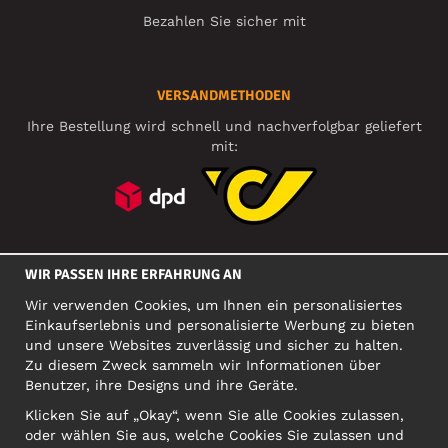
Bezahlen Sie sicher mit
VERSANDMETHODEN
Ihre Bestellung wird schnell und nachverfolgbar geliefert
mit:
SOZIALE MEDIEN
WIR PASSEN IHRE ERFAHRUNG AN
Wir verwenden Cookies, um Ihnen ein personalisiertes
Einkaufserlebnis und personalisierte Werbung zu bieten
FIRMA
und unsere Websites zuverlässig und sicher zu halten.
Zu diesem Zweck sammeln wir Informationen über
Motley Denim Europe OÜ
Benutzer, ihre Designs und ihre Geräte.
Narva mnt 5, EE-10117 Tallinn
Org: 12356245, VAT: EE101578318
Klicken Sie auf „Okay“, wenn Sie alle Cookies zulassen,
oder wählen Sie aus, welche Cookies Sie zulassen und
ACHTUNG! Produktrücksendungen nicht an diese Adresse