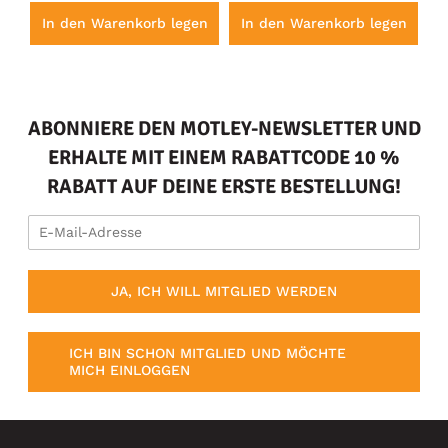
en
In den Warenkorb legen
In den Warenkorb legen
I
ABONNIERE DEN MOTLEY-NEWSLETTER UND
ERHALTE MIT EINEM RABATTCODE 10 %
RABATT AUF DEINE ERSTE BESTELLUNG!
JA, ICH WILL MITGLIED WERDEN
ICH BIN SCHON MITGLIED UND MÖCHTE
MICH EINLOGGEN