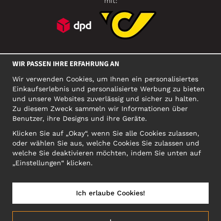
mit:
SOZIALE MEDIEN
WIR PASSEN IHRE ERFAHRUNG AN
Wir verwenden Cookies, um Ihnen ein personalisiertes
Einkaufserlebnis und personalisierte Werbung zu bieten
FIRMA
und unsere Websites zuverlässig und sicher zu halten.
Zu diesem Zweck sammeln wir Informationen über
Motley Denim Europe OÜ
Benutzer, ihre Designs und ihre Geräte.
Narva mnt 5, EE-10117 Tallinn
Org: 12356245, VAT: EE101578318
Klicken Sie auf „Okay“, wenn Sie alle Cookies zulassen,
oder wählen Sie aus, welche Cookies Sie zulassen und
ACHTUNG! Produktrücksendungen nicht an diese Adresse
welche Sie deaktivieren möchten, indem Sie unten auf
schicken!
„Einstellungen“ klicken.
Ich erlaube Cookies!