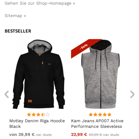
Gehen Sie zur Shop-Homepage »
Sitemap »
BESTSELLER
- 54%
Motley Denim Riga Hoodie
Kam Jeans AP007 Active
Mo
Black
Performance Sleeveless
Ho
er
Hoody Grey
von 39,99 €
22,99 €
vo
49,99 €
inkl. MwSt.
inkl. MwSt.