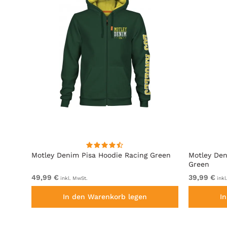
it
Motley Denim Pisa Hoodie Racing Green
Motley Den
Green
49,99 €
39,99 €
inkl. MwSt.
inkl
In den Warenkorb legen
I