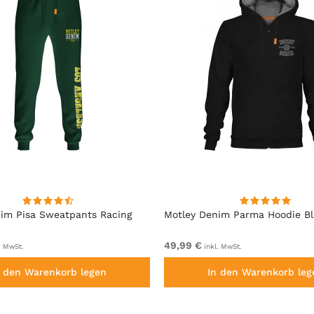
im Pisa Sweatpants Racing
Motley Denim Parma Hoodie B
49,99 €
. MwSt.
inkl. MwSt.
n den Warenkorb legen
In den Warenkorb leg