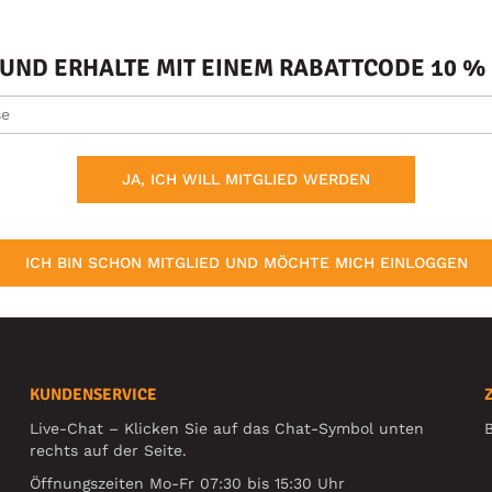
ND ERHALTE MIT EINEM RABATTCODE 10 % 
JA, ICH WILL MITGLIED WERDEN
ICH BIN SCHON MITGLIED UND MÖCHTE MICH EINLOGGEN
KUNDENSERVICE
Live-Chat – Klicken Sie auf das Chat-Symbol unten
B
rechts auf der Seite.
Öffnungszeiten Mo-Fr 07:30 bis 15:30 Uhr