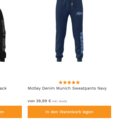
lack
Motley Denim Munich Sweatpants Navy
Motle
von 39,99 €
von 4
inkl. MwSt.
en
In den Warenkorb legen