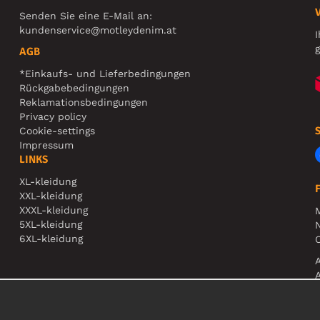
Senden Sie eine E-Mail an:
kundenservice@motleydenim.at
I
g
AGB
*Einkaufs- und Lieferbedingungen
Rückgabebedingungen
Reklamationsbedingungen
Privacy policy
Cookie-settings
Impressum
LINKS
XL-kleidung
XXL-kleidung
XXXL-kleidung
5XL-kleidung
N
6XL-kleidung
O
A