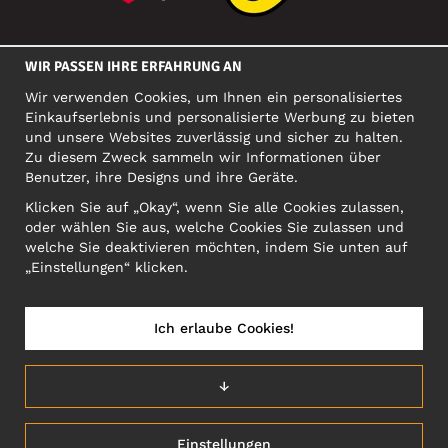
SOZIALE MEDIEN
WIR PASSEN IHRE ERFAHRUNG AN
Wir verwenden Cookies, um Ihnen ein personalisiertes
Einkaufserlebnis und personalisierte Werbung zu bieten
FIRMA
und unsere Websites zuverlässig und sicher zu halten.
Zu diesem Zweck sammeln wir Informationen über
Motley Denim Europe OÜ
Benutzer, ihre Designs und ihre Geräte.
Narva mnt 5, EE-10117 Tallinn
Org: 12356245, VAT: EE101578318
Klicken Sie auf „Okay“, wenn Sie alle Cookies zulassen,
oder wählen Sie aus, welche Cookies Sie zulassen und
ACHTUNG! Produktrücksendungen nicht an diese Adresse
welche Sie deaktivieren möchten, indem Sie unten auf
schicken!
„Einstellungen“ klicken.
Ich erlaube Cookies!
ÖSTERREICH/DEUTSCH (AT)
↓
Einstellungen