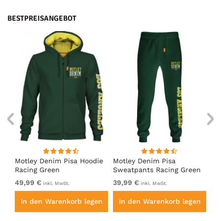
BESTPREISANGEBOT
irt
Motley Denim Pisa Hoodie
Motley Denim Pisa
Mo
Racing Green
Sweatpants Racing Green
Ho
49,99 €
39,99 €
49
inkl. MwSt.
inkl. MwSt.
en
In den Warenkorb legen
In den Warenkorb legen
I