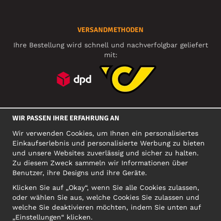
VERSANDMETHODEN
Ihre Bestellung wird schnell und nachverfolgbar geliefert
mit:
SOZIALE MEDIEN
WIR PASSEN IHRE ERFAHRUNG AN
Wir verwenden Cookies, um Ihnen ein personalisiertes
Einkaufserlebnis und personalisierte Werbung zu bieten
FIRMA
und unsere Websites zuverlässig und sicher zu halten.
Zu diesem Zweck sammeln wir Informationen über
Motley Denim Europe OÜ
Benutzer, ihre Designs und ihre Geräte.
Narva mnt 5, EE-10117 Tallinn
Org: 12356245, VAT: EE101578318
Klicken Sie auf „Okay“, wenn Sie alle Cookies zulassen,
oder wählen Sie aus, welche Cookies Sie zulassen und
ACHTUNG! Produktrücksendungen nicht an diese Adresse
welche Sie deaktivieren möchten, indem Sie unten auf
schicken!
„Einstellungen“ klicken.