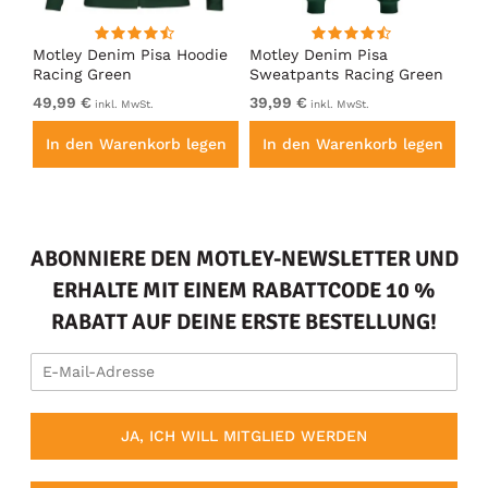
irt
Motley Denim Pisa Hoodie
Motley Denim Pisa
Mo
Racing Green
Sweatpants Racing Green
Ho
49,99 €
39,99 €
49
inkl. MwSt.
inkl. MwSt.
en
In den Warenkorb legen
In den Warenkorb legen
I
ABONNIERE DEN MOTLEY-NEWSLETTER UND
ERHALTE MIT EINEM RABATTCODE 10 %
RABATT AUF DEINE ERSTE BESTELLUNG!
JA, ICH WILL MITGLIED WERDEN