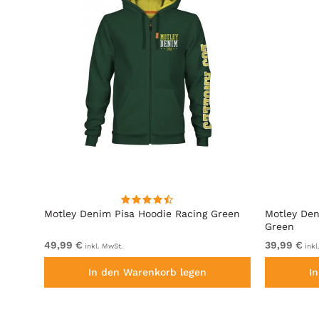
it
Motley Denim Pisa Hoodie Racing Green
Motley Den
Green
49,99 €
39,99 €
inkl. MwSt.
inkl
In den Warenkorb legen
I