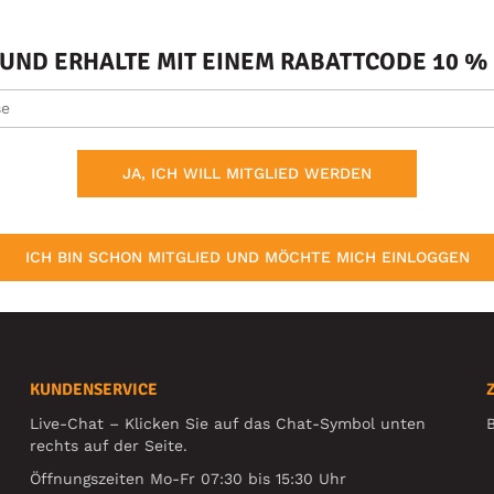
ND ERHALTE MIT EINEM RABATTCODE 10 % 
JA, ICH WILL MITGLIED WERDEN
ICH BIN SCHON MITGLIED UND MÖCHTE MICH EINLOGGEN
KUNDENSERVICE
Live-Chat – Klicken Sie auf das Chat-Symbol unten
B
rechts auf der Seite.
Öffnungszeiten Mo-Fr 07:30 bis 15:30 Uhr