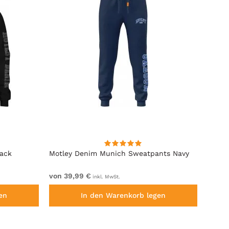
lack
Motley Denim Munich Sweatpants Navy
Motle
von 39,99 €
von 4
inkl. MwSt.
en
In den Warenkorb legen