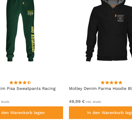
im Pisa Sweatpants Racing
Motley Denim Parma Hoodie B
49,99 €
. MwSt.
inkl. MwSt.
n den Warenkorb legen
In den Warenkorb leg