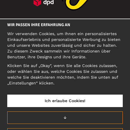
SOZIALE MEDIEN
WIR PASSEN IHRE ERFAHRUNG AN
Wir verwenden Cookies, um Ihnen ein personalisiertes
Einkaufserlebnis und personalisierte Werbung zu bieten
FIRMA
und unsere Websites zuverlässig und sicher zu halten.
Zu diesem Zweck sammeln wir Informationen über
Motley Denim Europe OÜ
Benutzer, ihre Designs und ihre Geräte.
Narva mnt 5, EE-10117 Tallinn
Org: 12356245, VAT: EE101578318
Klicken Sie auf „Okay“, wenn Sie alle Cookies zulassen,
oder wählen Sie aus, welche Cookies Sie zulassen und
ACHTUNG! Produktrücksendungen nicht an diese Adresse
welche Sie deaktivieren möchten, indem Sie unten auf
schicken!
„Einstellungen“ klicken.
Ich erlaube Cookies!
ÖSTERREICH/DEUTSCH (AT)
↓