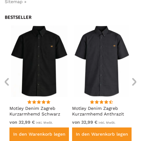
Sitemap »
BESTSELLER
ng
Motley Denim Zagreb
Motley Denim Zagreb
Mo
Kurzarmhemd Schwarz
Kurzarmhemd Anthrazit
Ku
von 32,99 €
von 32,99 €
32
inkl. MwSt.
inkl. MwSt.
en
In den Warenkorb legen
In den Warenkorb legen
I