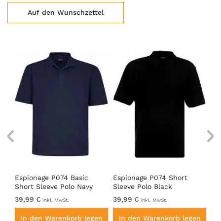
Auf den Wunschzettel
Espionage P074 Basic
Espionage P074 Short
Es
Short Sleeve Polo Navy
Sleeve Polo Black
Pi
39,99 €
39,99 €
37
inkl. MwSt.
inkl. MwSt.
en
In den Warenkorb legen
In den Warenkorb legen
I