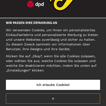
SOZIALE MEDIEN
WIR PASSEN IHRE ERFAHRUNG AN
Wir verwenden Cookies, um Ihnen ein personalisiertes
Einkaufserlebnis und personalisierte Werbung zu bieten
FIRMA
und unsere Websites zuverlässig und sicher zu halten.
Zu diesem Zweck sammeln wir Informationen über
Motley Denim Europe OÜ
Benutzer, ihre Designs und ihre Geräte.
Narva mnt 5, EE-10117 Tallinn
Org: 12356245, VAT: EE101578318
Klicken Sie auf „Okay“, wenn Sie alle Cookies zulassen,
oder wählen Sie aus, welche Cookies Sie zulassen und
ACHTUNG! Produktrücksendungen nicht an diese Adresse
welche Sie deaktivieren möchten, indem Sie unten auf
schicken!
„Einstellungen“ klicken.
Ich erlaube Cookies!
ÖSTERREICH/DEUTSCH (AT)
↓