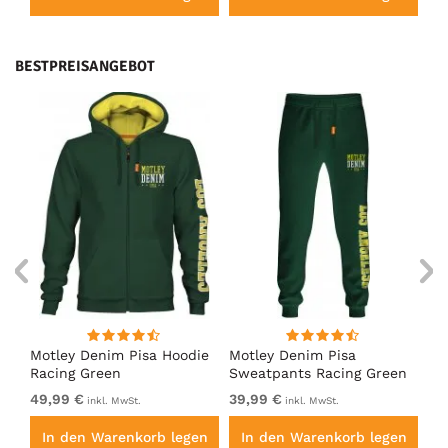
BESTPREISANGEBOT
irt
Motley Denim Pisa Hoodie
Motley Denim Pisa
Mo
Racing Green
Sweatpants Racing Green
Ho
49,99 €
39,99 €
49
inkl. MwSt.
inkl. MwSt.
en
In den Warenkorb legen
In den Warenkorb legen
I