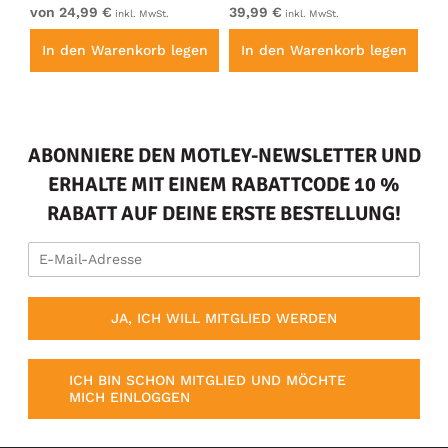
von 24,99 €
39,99 €
vo
inkl. MwSt.
inkl. MwSt.
en
In den Warenkorb legen
In den Warenkorb legen
I
ABONNIERE DEN MOTLEY-NEWSLETTER UND
ERHALTE MIT EINEM RABATTCODE 10 %
RABATT AUF DEINE ERSTE BESTELLUNG!
JA, ICH WILL MITGLIED WERDEN
ICH BIN SCHON MITGLIED UND MÖCHTE
MICH EINLOGGEN