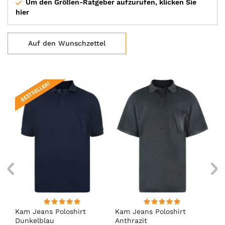
Um den Größen-Ratgeber aufzurufen, klicken Sie
hier
Auf den Wunschzettel
BESTSELLER!
k
Kam Jeans Poloshirt
Kam Jeans Poloshirt
Ka
Dunkelblau
Anthrazit