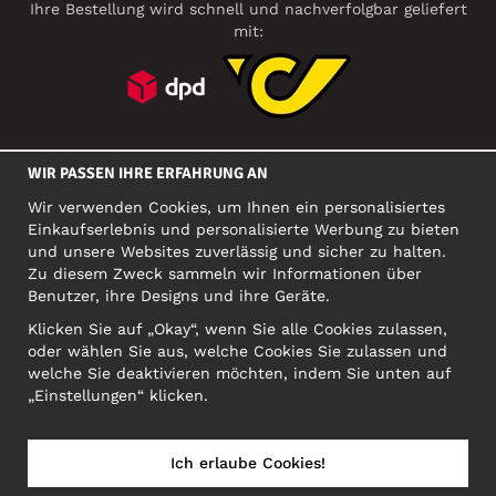
Ihre Bestellung wird schnell und nachverfolgbar geliefert
mit:
SOZIALE MEDIEN
WIR PASSEN IHRE ERFAHRUNG AN
Wir verwenden Cookies, um Ihnen ein personalisiertes
Einkaufserlebnis und personalisierte Werbung zu bieten
FIRMA
und unsere Websites zuverlässig und sicher zu halten.
Zu diesem Zweck sammeln wir Informationen über
Motley Denim Europe OÜ
Benutzer, ihre Designs und ihre Geräte.
Narva mnt 5, EE-10117 Tallinn
Org: 12356245, VAT: EE101578318
Klicken Sie auf „Okay“, wenn Sie alle Cookies zulassen,
oder wählen Sie aus, welche Cookies Sie zulassen und
ACHTUNG! Produktrücksendungen nicht an diese Adresse
welche Sie deaktivieren möchten, indem Sie unten auf
schicken!
„Einstellungen“ klicken.
Ich erlaube Cookies!