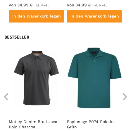
von 34,99 €
von 34,99 €
vo
inkl. MwSt.
inkl. MwSt.
en
In den Warenkorb legen
In den Warenkorb legen
I
BESTSELLER
Motley Denim Bratislava
Espionage P074 Polo in
Mo
Polo Charcoal
Grün
Po