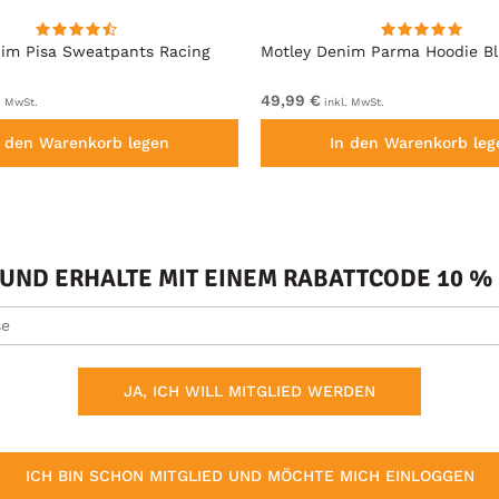
im Pisa Sweatpants Racing
Motley Denim Parma Hoodie B
49,99 €
. MwSt.
inkl. MwSt.
n den Warenkorb legen
In den Warenkorb leg
ND ERHALTE MIT EINEM RABATTCODE 10 % 
JA, ICH WILL MITGLIED WERDEN
ICH BIN SCHON MITGLIED UND MÖCHTE MICH EINLOGGEN