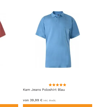
BESTS
Kam Jeans Poloshirt Blau
Kam J
von 39,99 €
von 3
inkl. MwSt.