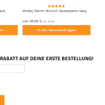
lack
Motley Denim Munich Sweatpants Navy
Motle
von 39,99 €
von 4
inkl. MwSt.
en
In den Warenkorb legen
RABATT AUF DEINE ERSTE BESTELLUNG!