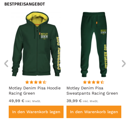
BESTPREISANGEBOT
irt
Motley Denim Pisa Hoodie
Motley Denim Pisa
Mo
Racing Green
Sweatpants Racing Green
Ho
49,99 €
39,99 €
49
inkl. MwSt.
inkl. MwSt.
en
In den Warenkorb legen
In den Warenkorb legen
I