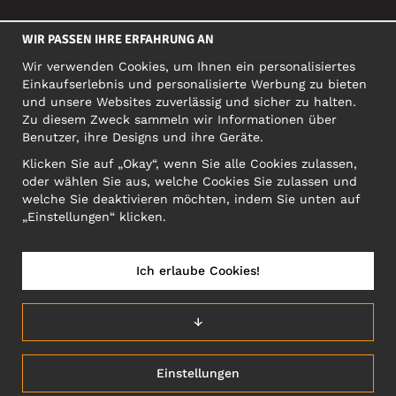
SOZIALE MEDIEN
WIR PASSEN IHRE ERFAHRUNG AN
Wir verwenden Cookies, um Ihnen ein personalisiertes
Einkaufserlebnis und personalisierte Werbung zu bieten
FIRMA
und unsere Websites zuverlässig und sicher zu halten.
Zu diesem Zweck sammeln wir Informationen über
Motley Denim Europe OÜ
Benutzer, ihre Designs und ihre Geräte.
Narva mnt 5, EE-10117 Tallinn
Org: 12356245, VAT: EE101578318
Klicken Sie auf „Okay“, wenn Sie alle Cookies zulassen,
oder wählen Sie aus, welche Cookies Sie zulassen und
ACHTUNG! Produktrücksendungen nicht an diese Adresse
welche Sie deaktivieren möchten, indem Sie unten auf
schicken!
„Einstellungen“ klicken.
Ich erlaube Cookies!
ÖSTERREICH/DEUTSCH (AT)
↓
Einstellungen