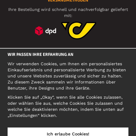
VERSANDMETHODEN
Ihre Bestellung wird schnell und nachverfolgbar geliefert
mit:
SOZIALE MEDIEN
WIR PASSEN IHRE ERFAHRUNG AN
Wir verwenden Cookies, um Ihnen ein personalisiertes
Einkaufserlebnis und personalisierte Werbung zu bieten
FIRMA
und unsere Websites zuverlässig und sicher zu halten.
Zu diesem Zweck sammeln wir Informationen über
Motley Denim Europe OÜ
Benutzer, ihre Designs und ihre Geräte.
Narva mnt 5, EE-10117 Tallinn
Org: 12356245, VAT: EE101578318
Klicken Sie auf „Okay“, wenn Sie alle Cookies zulassen,
oder wählen Sie aus, welche Cookies Sie zulassen und
ACHTUNG! Produktrücksendungen nicht an diese Adresse
welche Sie deaktivieren möchten, indem Sie unten auf
schicken!
„Einstellungen“ klicken.
Ich erlaube Cookies!