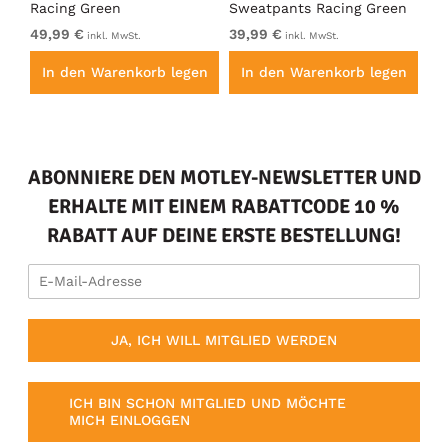
Racing Green
Sweatpants Racing Green
Ho
49,99 €
39,99 €
49
inkl. MwSt.
inkl. MwSt.
en
In den Warenkorb legen
In den Warenkorb legen
I
ABONNIERE DEN MOTLEY-NEWSLETTER UND
ERHALTE MIT EINEM RABATTCODE 10 %
RABATT AUF DEINE ERSTE BESTELLUNG!
JA, ICH WILL MITGLIED WERDEN
ICH BIN SCHON MITGLIED UND MÖCHTE
MICH EINLOGGEN