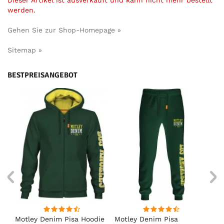
werden.
Gehen Sie zur Shop-Homepage »
Sitemap »
BESTPREISANGEBOT
irt
Motley Denim Pisa Hoodie
Motley Denim Pisa
Mo