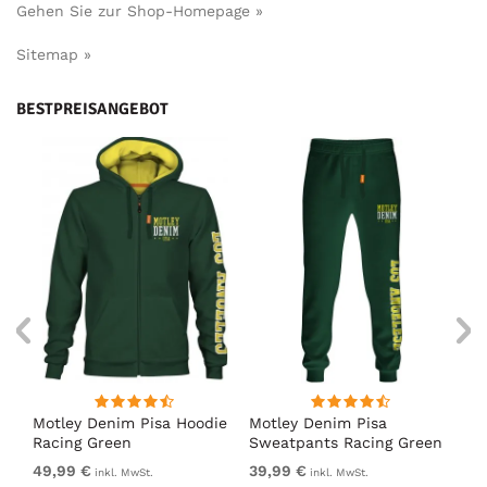
Gehen Sie zur Shop-Homepage »
Sitemap »
BESTPREISANGEBOT
irt
Motley Denim Pisa Hoodie
Motley Denim Pisa
Mo
Racing Green
Sweatpants Racing Green
Ho
49,99 €
39,99 €
49
inkl. MwSt.
inkl. MwSt.