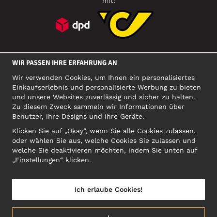
mit:
SOZIALE MEDIEN
WIR PASSEN IHRE ERFAHRUNG AN
Wir verwenden Cookies, um Ihnen ein personalisiertes
Einkaufserlebnis und personalisierte Werbung zu bieten
FIRMA
und unsere Websites zuverlässig und sicher zu halten.
Zu diesem Zweck sammeln wir Informationen über
Motley Denim Europe OÜ
Benutzer, ihre Designs und ihre Geräte.
Narva mnt 5, EE-10117 Tallinn
Org: 12356245, VAT: EE101578318
Klicken Sie auf „Okay“, wenn Sie alle Cookies zulassen,
oder wählen Sie aus, welche Cookies Sie zulassen und
ACHTUNG! Produktrücksendungen nicht an diese Adresse
welche Sie deaktivieren möchten, indem Sie unten auf
schicken!
„Einstellungen“ klicken.
Ich erlaube Cookies!