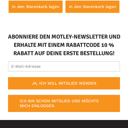
en
In den Warenkorb legen
In den Warenkorb legen
I
ABONNIERE DEN MOTLEY-NEWSLETTER UND
ERHALTE MIT EINEM RABATTCODE 10 %
RABATT AUF DEINE ERSTE BESTELLUNG!
JA, ICH WILL MITGLIED WERDEN
ICH BIN SCHON MITGLIED UND MÖCHTE
MICH EINLOGGEN