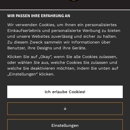
SOZIALE MEDIEN
WIR PASSEN IHRE ERFAHRUNG AN
Wir verwenden Cookies, um Ihnen ein personalisiertes
Einkaufserlebnis und personalisierte Werbung zu bieten
FIRMA
und unsere Websites zuverlässig und sicher zu halten.
Zu diesem Zweck sammeln wir Informationen über
Motley Denim Europe OÜ
Benutzer, ihre Designs und ihre Geräte.
Narva mnt 5, EE-10117 Tallinn
Org: 12356245, VAT: EE101578318
Klicken Sie auf „Okay“, wenn Sie alle Cookies zulassen,
oder wählen Sie aus, welche Cookies Sie zulassen und
ACHTUNG! Produktrücksendungen nicht an diese Adresse
welche Sie deaktivieren möchten, indem Sie unten auf
schicken!
„Einstellungen“ klicken.
Ich erlaube Cookies!
ÖSTERREICH/DEUTSCH (AT)
↓
Einstellungen