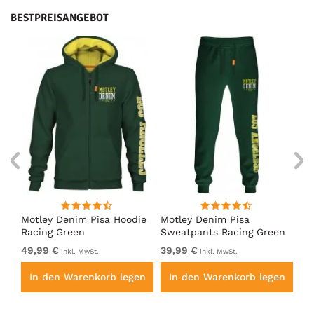
BESTPREISANGEBOT
irt
Motley Denim Pisa Hoodie
Motley Denim Pisa
Mo
Racing Green
Sweatpants Racing Green
Ho
49,99 €
39,99 €
49
inkl. MwSt.
inkl. MwSt.
en
In den Warenkorb legen
In den Warenkorb legen
I