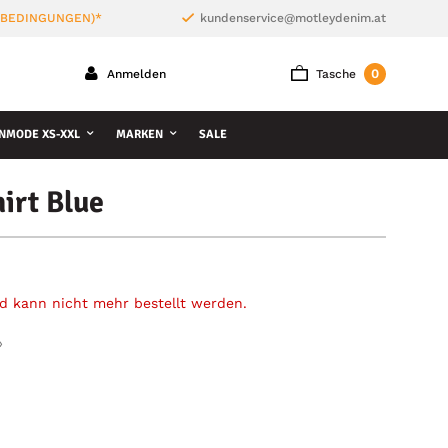
 BEDINGUNGEN)*
kundenservice@motleydenim.at
0
Anmelden
Tasche
NMODE XS-XXL
MARKEN
SALE
irt Blue
und kann nicht mehr bestellt werden.
»