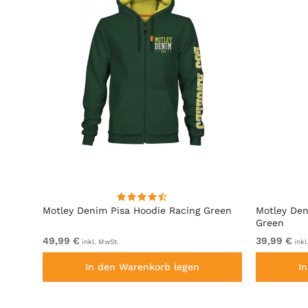
it
Motley Denim Pisa Hoodie Racing Green
Motley Den
Green
49,99 €
39,99 €
inkl. MwSt.
inkl
In den Warenkorb legen
I