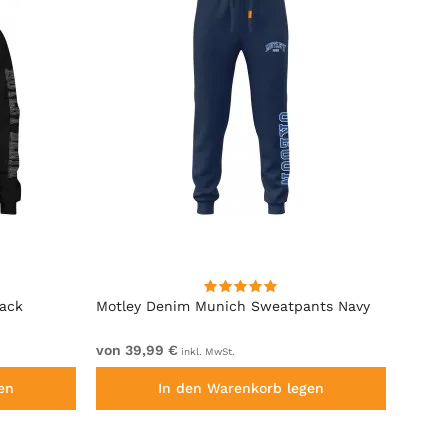
lack
Motley Denim Munich Sweatpants Navy
Motle
von 39,99 €
von 4
inkl. MwSt.
en
In den Warenkorb legen