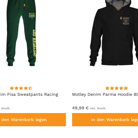
im Pisa Sweatpants Racing
Motley Denim Parma Hoodie B
49,99 €
. MwSt.
inkl. MwSt.
n den Warenkorb legen
In den Warenkorb leg