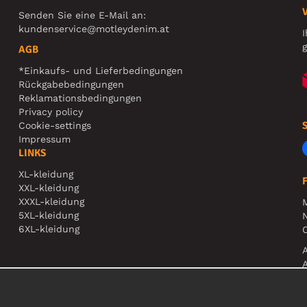
Senden Sie eine E-Mail an:
kundenservice@motleydenim.at
I
g
AGB
*Einkaufs- und Lieferbedingungen
Rückgabebedingungen
Reklamationsbedingungen
Privacy policy
Cookie-settings
Impressum
LINKS
XL-kleidung
XXL-kleidung
XXXL-kleidung
5XL-kleidung
N
6XL-kleidung
O
A