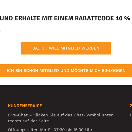
ND ERHALTE MIT EINEM RABATTCODE 10 % 
JA, ICH WILL MITGLIED WERDEN
ICH BIN SCHON MITGLIED UND MÖCHTE MICH EINLOGGEN
KUNDENSERVICE
Live-Chat – Klicken Sie auf das Chat-Symbol unten
B
rechts auf der Seite.
Öffnungszeiten Mo-Fr 07:30 bis 15:30 Uhr