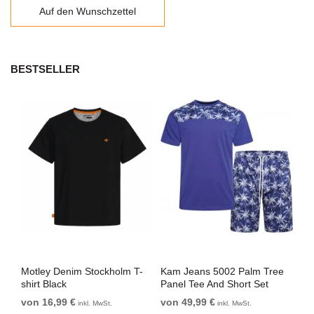
Auf den Wunschzettel
BESTSELLER
t
Motley Denim Stockholm T-
Kam Jeans 5002 Palm Tree
Mo
shirt Black
Panel Tee And Short Set
Sho
Electric Blue
Bl
von 16,99 €
von 49,99 €
vo
inkl. MwSt.
inkl. MwSt.