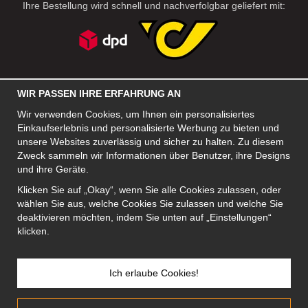
Ihre Bestellung wird schnell und nachverfolgbar geliefert mit:
SOZIALE MEDIEN
WIR PASSEN IHRE ERFAHRUNG AN
Wir verwenden Cookies, um Ihnen ein personalisiertes
Einkaufserlebnis und personalisierte Werbung zu bieten und
FIRMA
unsere Websites zuverlässig und sicher zu halten. Zu diesem
Zweck sammeln wir Informationen über Benutzer, ihre Designs
Motley Denim Europe OÜ
und ihre Geräte.
Narva mnt 5, EE-10117 Tallinn
Org: 12356245, VAT: EE101578318
Klicken Sie auf „Okay“, wenn Sie alle Cookies zulassen, oder
wählen Sie aus, welche Cookies Sie zulassen und welche Sie
ACHTUNG! Produktrücksendungen nicht an diese Adresse
deaktivieren möchten, indem Sie unten auf „Einstellungen“
schicken!
klicken.
Ich erlaube Cookies!