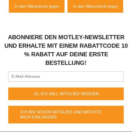
n
In den Warenkorb legen
In den Warenkorb legen
ABONNIERE DEN MOTLEY-NEWSLETTER
UND ERHALTE MIT EINEM RABATTCODE 10
% RABATT AUF DEINE ERSTE
BESTELLUNG!
JA, ICH WILL MITGLIED WERDEN
ICH BIN SCHON MITGLIED UND MÖCHTE
MICH EINLOGGEN