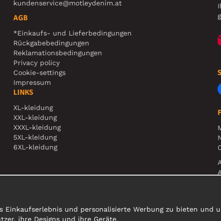
kundenservice@motleydenim.at
I
g
AGB
*Einkaufs- und Lieferbedingungen
Rückgabebedingungen
Reklamationsbedingungen
Privacy policy
Cookie-settings
Impressum
LINKS
XL-kleidung
XXL-kleidung
XXXL-kleidung
5XL-kleidung
N
6XL-kleidung
O
A
s Einkaufserlebnis und personalisierte Werbung zu bieten und un
er, ihre Designs und ihre Geräte.