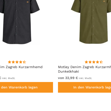
nim Zagreb Kurzarmhemd
Motley Denim Zagreb Kurzar
Dunkelkhaki
€
von 32,99 €
inkl. MwSt.
inkl. MwSt.
n den Warenkorb legen
In den Warenkorb leg