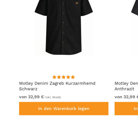
hirt
Motley Denim Zagreb Kurzarmhemd
Motley De
Schwarz
Anthrazit
von 32,99 €
von 32,99 
inkl. MwSt.
In den Warenkorb legen
I