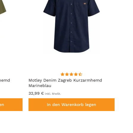
mhemd
Motley Denim Zagreb Kurzarmhemd
Kam J
Marineblau
Sleeve
32,99 €
von 6
inkl. MwSt.
en
In den Warenkorb legen