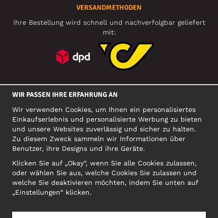
VERSANDMETHODEN
Ihre Bestellung wird schnell und nachverfolgbar geliefert
mit:
SOZIALE MEDIEN
WIR PASSEN IHRE ERFAHRUNG AN
Wir verwenden Cookies, um Ihnen ein personalisiertes
Einkaufserlebnis und personalisierte Werbung zu bieten
FIRMA
und unsere Websites zuverlässig und sicher zu halten.
Zu diesem Zweck sammeln wir Informationen über
Motley Denim Europe OÜ
Benutzer, ihre Designs und ihre Geräte.
Narva mnt 5, EE-10117 Tallinn
Org: 12356245, VAT: EE101578318
Klicken Sie auf „Okay“, wenn Sie alle Cookies zulassen,
oder wählen Sie aus, welche Cookies Sie zulassen und
ACHTUNG! Produktrücksendungen nicht an diese Adresse
welche Sie deaktivieren möchten, indem Sie unten auf
schicken!
„Einstellungen“ klicken.