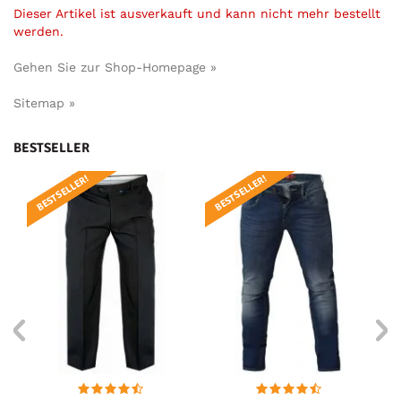
Dieser Artikel ist ausverkauft und kann nicht mehr bestellt
werden.
Gehen Sie zur Shop-Homepage »
Sitemap »
BESTSELLER
BESTSELLER!
BESTSELLER!
B