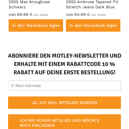
D555 Max Anzughose
D555 Ambrose Tapered Fit
Ro
Schwarz
Stretch Jeans Dark Blue
St
von 69,99 €
von 64,99 €
64
inkl. MwSt.
inkl. MwSt.
en
In den Warenkorb legen
In den Warenkorb legen
I
ABONNIERE DEN MOTLEY-NEWSLETTER UND
ERHALTE MIT EINEM RABATTCODE 10 %
RABATT AUF DEINE ERSTE BESTELLUNG!
JA, ICH WILL MITGLIED WERDEN
ICH BIN SCHON MITGLIED UND MÖCHTE
MICH EINLOGGEN