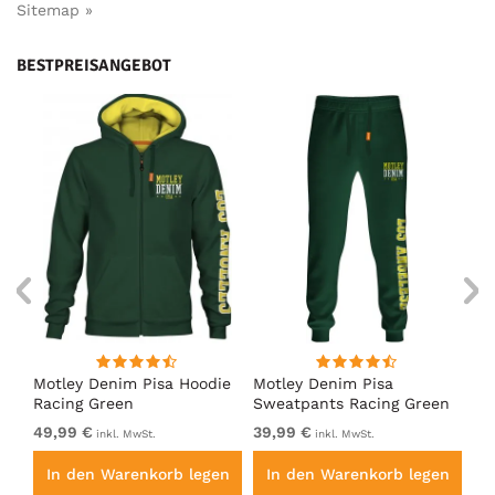
Sitemap »
BESTPREISANGEBOT
irt
Motley Denim Pisa Hoodie
Motley Denim Pisa
Mo
Racing Green
Sweatpants Racing Green
Ho
49,99 €
39,99 €
49
inkl. MwSt.
inkl. MwSt.
en
In den Warenkorb legen
In den Warenkorb legen
I