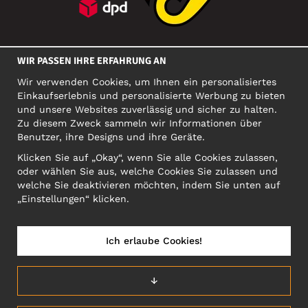
SOZIALE MEDIEN
WIR PASSEN IHRE ERFAHRUNG AN
Wir verwenden Cookies, um Ihnen ein personalisiertes
Einkaufserlebnis und personalisierte Werbung zu bieten
FIRMA
und unsere Websites zuverlässig und sicher zu halten.
Zu diesem Zweck sammeln wir Informationen über
Motley Denim Europe OÜ
Benutzer, ihre Designs und ihre Geräte.
Narva mnt 5, EE-10117 Tallinn
Org: 12356245, VAT: EE101578318
Klicken Sie auf „Okay“, wenn Sie alle Cookies zulassen,
oder wählen Sie aus, welche Cookies Sie zulassen und
ACHTUNG! Produktrücksendungen nicht an diese Adresse
welche Sie deaktivieren möchten, indem Sie unten auf
schicken!
„Einstellungen“ klicken.
Ich erlaube Cookies!
ÖSTERREICH/DEUTSCH (AT)
↓