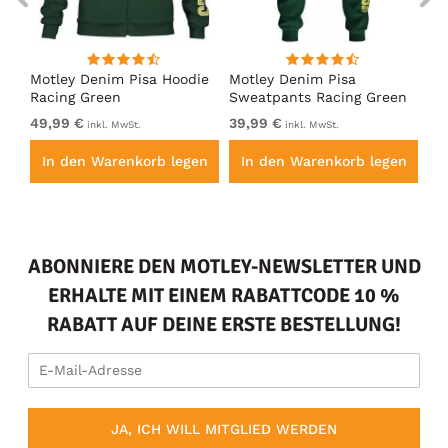
irt
Motley Denim Pisa Hoodie
Motley Denim Pisa
Mo
Racing Green
Sweatpants Racing Green
Ho
49,99 €
39,99 €
49
inkl. MwSt.
inkl. MwSt.
en
In den Warenkorb legen
In den Warenkorb legen
I
ABONNIERE DEN MOTLEY-NEWSLETTER UND
ERHALTE MIT EINEM RABATTCODE 10 %
RABATT AUF DEINE ERSTE BESTELLUNG!
JA, ICH WILL MITGLIED WERDEN