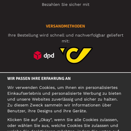
Bezahlen Sie sicher mit
VERSANDMETHODEN
Ihre Bestellung wird schnell und nachverfolgbar geliefert
mit:
SOZIALE MEDIEN
WIR PASSEN IHRE ERFAHRUNG AN
Wir verwenden Cookies, um Ihnen ein personalisiertes
Einkaufserlebnis und personalisierte Werbung zu bieten
FIRMA
und unsere Websites zuverlässig und sicher zu halten.
Zu diesem Zweck sammeln wir Informationen über
Motley Denim Europe OÜ
Benutzer, ihre Designs und ihre Geräte.
Narva mnt 5, EE-10117 Tallinn
Org: 12356245, VAT: EE101578318
Klicken Sie auf „Okay“, wenn Sie alle Cookies zulassen,
oder wählen Sie aus, welche Cookies Sie zulassen und
ACHTUNG! Produktrücksendungen nicht an diese Adresse