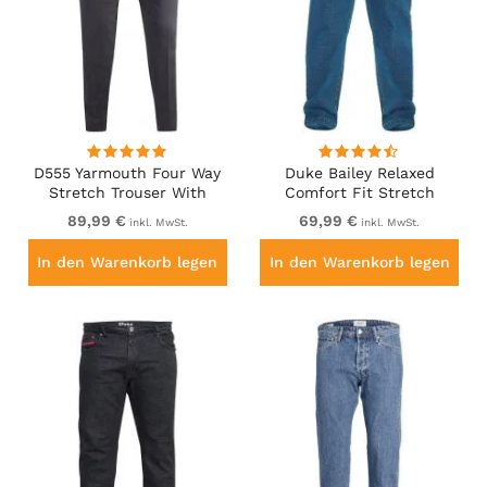
D555 Yarmouth Four Way
Duke Bailey Relaxed
Stretch Trouser With
Comfort Fit Stretch
Flexible Waistband Black
Jeans With Elasticated
89,99 €
69,99 €
inkl. MwSt.
inkl. MwSt.
Waist Stonewash
In den Warenkorb legen
In den Warenkorb legen