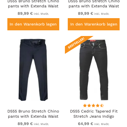
D555 Bruno Stretch Chino
D555 Bruno Stretch Chino
pants with Extenda Waist
pants with Extenda Waist
Beige
Black
89,99 €
89,99 €
inkl. MwSt.
inkl. MwSt.
In den Warenkorb legen
In den Warenkorb legen
BESTSELLER!
D555 Bruno Stretch Chino
D555 Cedric Tapered Fit
pants with Extenda Waist
Stretch Jeans Indigo
Indigo Blue
89,99 €
64,99 €
inkl. MwSt.
inkl. MwSt.