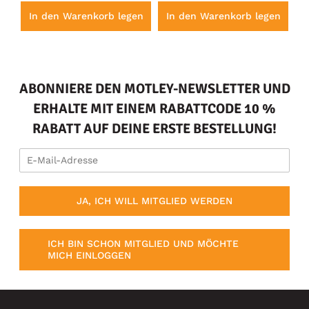
en
In den Warenkorb legen
In den Warenkorb legen
I
ABONNIERE DEN MOTLEY-NEWSLETTER UND
ERHALTE MIT EINEM RABATTCODE 10 %
RABATT AUF DEINE ERSTE BESTELLUNG!
JA, ICH WILL MITGLIED WERDEN
ICH BIN SCHON MITGLIED UND MÖCHTE
MICH EINLOGGEN