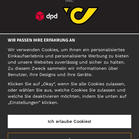
mit:
SOZIALE MEDIEN
WIR PASSEN IHRE ERFAHRUNG AN
Wir verwenden Cookies, um Ihnen ein personalisiertes
Einkaufserlebnis und personalisierte Werbung zu bieten
FIRMA
und unsere Websites zuverlässig und sicher zu halten.
Zu diesem Zweck sammeln wir Informationen über
Motley Denim Europe OÜ
Benutzer, ihre Designs und ihre Geräte.
Narva mnt 5, EE-10117 Tallinn
Org: 12356245, VAT: EE101578318
Klicken Sie auf „Okay“, wenn Sie alle Cookies zulassen,
oder wählen Sie aus, welche Cookies Sie zulassen und
ACHTUNG! Produktrücksendungen nicht an diese Adresse
welche Sie deaktivieren möchten, indem Sie unten auf
schicken!
„Einstellungen“ klicken.
Ich erlaube Cookies!