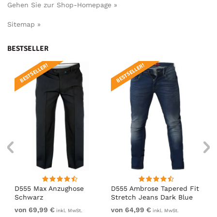
Gehen Sie zur Shop-Homepage »
Sitemap »
BESTSELLER
BESTSELLER!
BESTSELLER!
B
D555 Max Anzughose
D555 Ambrose Tapered Fit
Ro
Schwarz
Stretch Jeans Dark Blue
St
von 69,99 €
von 64,99 €
64
inkl. MwSt.
inkl. MwSt.