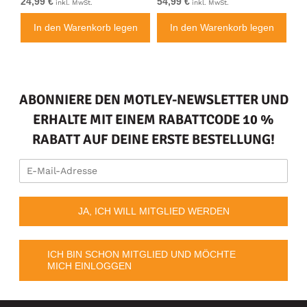
24,99 €
54,99 €
24
inkl. MwSt.
inkl. MwSt.
n
In den Warenkorb legen
In den Warenkorb legen
ABONNIERE DEN MOTLEY-NEWSLETTER UND
ERHALTE MIT EINEM RABATTCODE 10 %
RABATT AUF DEINE ERSTE BESTELLUNG!
JA, ICH WILL MITGLIED WERDEN
ICH BIN SCHON MITGLIED UND MÖCHTE
MICH EINLOGGEN