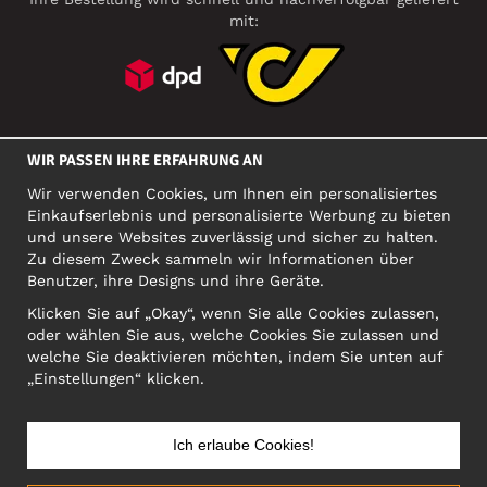
mit:
SOZIALE MEDIEN
WIR PASSEN IHRE ERFAHRUNG AN
Wir verwenden Cookies, um Ihnen ein personalisiertes
Einkaufserlebnis und personalisierte Werbung zu bieten
FIRMA
und unsere Websites zuverlässig und sicher zu halten.
Zu diesem Zweck sammeln wir Informationen über
Motley Denim Europe OÜ
Benutzer, ihre Designs und ihre Geräte.
Narva mnt 5, EE-10117 Tallinn
Org: 12356245, VAT: EE101578318
Klicken Sie auf „Okay“, wenn Sie alle Cookies zulassen,
oder wählen Sie aus, welche Cookies Sie zulassen und
ACHTUNG! Produktrücksendungen nicht an diese Adresse
welche Sie deaktivieren möchten, indem Sie unten auf
schicken!
„Einstellungen“ klicken.
Ich erlaube Cookies!