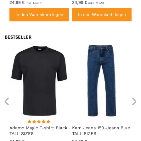
24,99 €
24,99 €
24
inkl. MwSt.
inkl. MwSt.
n
In den Warenkorb legen
In den Warenkorb legen
BESTSELLER
Adamo Magic T-shirt Black
Kam Jeans 150-Jeans Blue
Ad
TALL SIZES
TALL SIZES
TA