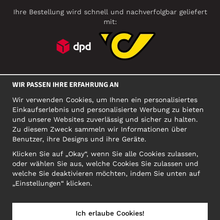
Ihre Bestellung wird schnell und nachverfolgbar geliefert
mit:
SOZIALE MEDIEN
WIR PASSEN IHRE ERFAHRUNG AN
Wir verwenden Cookies, um Ihnen ein personalisiertes
Einkaufserlebnis und personalisierte Werbung zu bieten
FIRMA
und unsere Websites zuverlässig und sicher zu halten.
Zu diesem Zweck sammeln wir Informationen über
Motley Denim Europe OÜ
Benutzer, ihre Designs und ihre Geräte.
Narva mnt 5, EE-10117 Tallinn
Org: 12356245, VAT: EE101578318
Klicken Sie auf „Okay“, wenn Sie alle Cookies zulassen,
oder wählen Sie aus, welche Cookies Sie zulassen und
ACHTUNG! Produktrücksendungen nicht an diese Adresse
welche Sie deaktivieren möchten, indem Sie unten auf
schicken!
„Einstellungen“ klicken.
Ich erlaube Cookies!