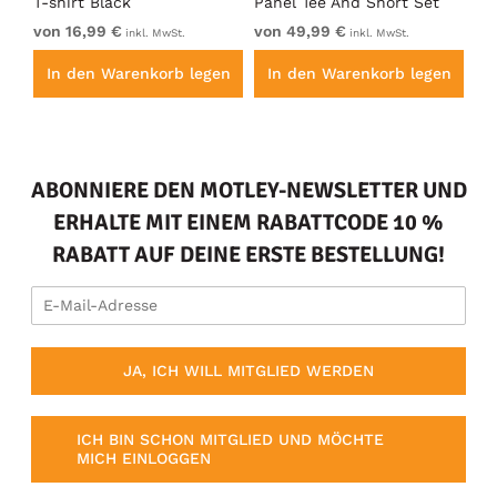
T-shirt Black
Panel Tee And Short Set
Sh
Electric Blue
Bl
von 16,99 €
von 49,99 €
vo
inkl. MwSt.
inkl. MwSt.
en
In den Warenkorb legen
In den Warenkorb legen
I
ABONNIERE DEN MOTLEY-NEWSLETTER UND
ERHALTE MIT EINEM RABATTCODE 10 %
RABATT AUF DEINE ERSTE BESTELLUNG!
JA, ICH WILL MITGLIED WERDEN
ICH BIN SCHON MITGLIED UND MÖCHTE
MICH EINLOGGEN