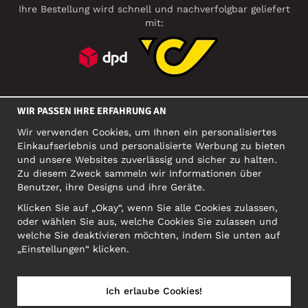
Ihre Bestellung wird schnell und nachverfolgbar geliefert
mit:
SOZIALE MEDIEN
WIR PASSEN IHRE ERFAHRUNG AN
Wir verwenden Cookies, um Ihnen ein personalisiertes
Einkaufserlebnis und personalisierte Werbung zu bieten
FIRMA
und unsere Websites zuverlässig und sicher zu halten.
Zu diesem Zweck sammeln wir Informationen über
Motley Denim Europe OÜ
Benutzer, ihre Designs und ihre Geräte.
Narva mnt 5, EE-10117 Tallinn
Org: 12356245, VAT: EE101578318
Klicken Sie auf „Okay“, wenn Sie alle Cookies zulassen,
oder wählen Sie aus, welche Cookies Sie zulassen und
ACHTUNG! Produktrücksendungen nicht an diese Adresse
welche Sie deaktivieren möchten, indem Sie unten auf
schicken!
„Einstellungen“ klicken.
Ich erlaube Cookies!