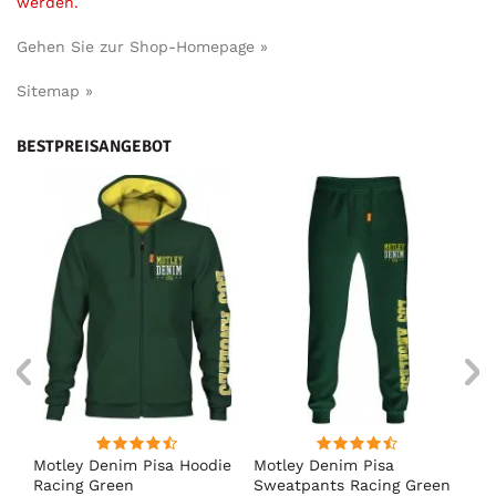
werden.
Gehen Sie zur Shop-Homepage »
Sitemap »
BESTPREISANGEBOT
irt
Motley Denim Pisa Hoodie
Motley Denim Pisa
Mo
Racing Green
Sweatpants Racing Green
Ho