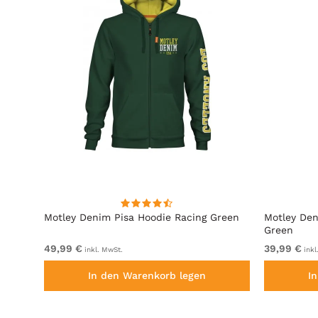
it
Motley Denim Pisa Hoodie Racing Green
Motley Den
Green
49,99 €
39,99 €
inkl. MwSt.
inkl
In den Warenkorb legen
I