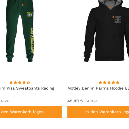
im Pisa Sweatpants Racing
Motley Denim Parma Hoodie B
49,99 €
. MwSt.
inkl. MwSt.
n den Warenkorb legen
In den Warenkorb leg