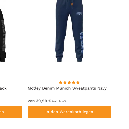
lack
Motley Denim Munich Sweatpants Navy
Motle
von 39,99 €
von 4
inkl. MwSt.
en
In den Warenkorb legen