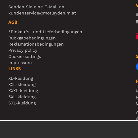
Senden Sie eine E-Mail an:
kundenservice@motleydenim.at
I
g
AGB
*Einkaufs- und Lieferbedingungen
Rückgabebedingungen
Reklamationsbedingungen
Privacy policy
Cookie-settings
Impressum
LINKS
XL-kleidung
XXL-kleidung
XXXL-kleidung
5XL-kleidung
N
6XL-kleidung
O
A