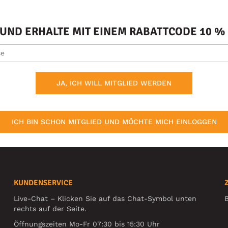
ND ERHALTE MIT EINEM RABATTCODE 10 % 
JA, ICH WILL MITGLIED WERDEN
ICH BIN SCHON MITGLIED UND MÖCHTE MICH EINLOGGEN
KUNDENSERVICE
Live-Chat – Klicken Sie auf das Chat-Symbol unten
B
rechts auf der Seite.
Öffnungszeiten Mo-Fr 07:30 bis 15:30 Uhr