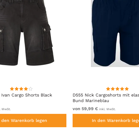
Ivan Cargo Shorts Black
D555 Nick Cargoshorts mit ela
Bund Marineblau
von 59,99 €
. MwSt.
inkl. MwSt.
n den Warenkorb legen
In den Warenkorb leg