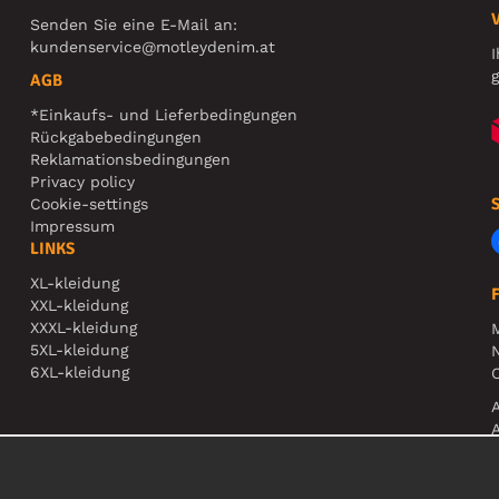
Senden Sie eine E-Mail an:
kundenservice@motleydenim.at
I
g
AGB
*Einkaufs- und Lieferbedingungen
Rückgabebedingungen
Reklamationsbedingungen
Privacy policy
Cookie-settings
Impressum
LINKS
XL-kleidung
XXL-kleidung
XXXL-kleidung
5XL-kleidung
N
6XL-kleidung
O
A