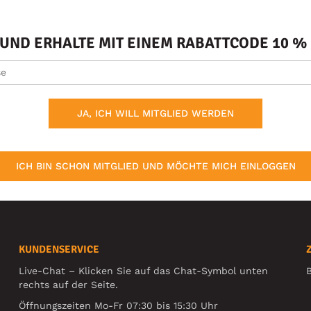
ND ERHALTE MIT EINEM RABATTCODE 10 % 
JA, ICH WILL MITGLIED WERDEN
ICH BIN SCHON MITGLIED UND MÖCHTE MICH EINLOGGEN
KUNDENSERVICE
Live-Chat – Klicken Sie auf das Chat-Symbol unten
B
rechts auf der Seite.
Öffnungszeiten Mo-Fr 07:30 bis 15:30 Uhr