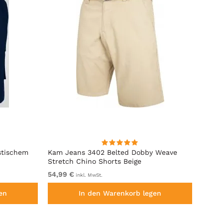
stischem
Kam Jeans 3402 Belted Dobby Weave
D555 
Stretch Chino Shorts Beige
Bund 
54,99 €
von 5
inkl. MwSt.
en
In den Warenkorb legen