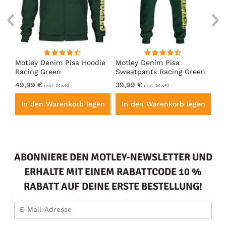
irt
Motley Denim Pisa Hoodie
Motley Denim Pisa
Mo
Racing Green
Sweatpants Racing Green
Ho
49,99 €
39,99 €
49
inkl. MwSt.
inkl. MwSt.
en
In den Warenkorb legen
In den Warenkorb legen
I
ABONNIERE DEN MOTLEY-NEWSLETTER UND
ERHALTE MIT EINEM RABATTCODE 10 %
RABATT AUF DEINE ERSTE BESTELLUNG!