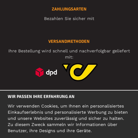
ZAHLUNGSARTEN
Bezahlen Sie sicher mit
VERSANDMETHODEN
Ihre Bestellung wird schnell und nachverfolgbar geliefert
mit:
SOZIALE MEDIEN
WIR PASSEN IHRE ERFAHRUNG AN
Wir verwenden Cookies, um Ihnen ein personalisiertes
Einkaufserlebnis und personalisierte Werbung zu bieten
FIRMA
und unsere Websites zuverlässig und sicher zu halten.
Zu diesem Zweck sammeln wir Informationen über
Motley Denim Europe OÜ
Benutzer, ihre Designs und ihre Geräte.
Narva mnt 5, EE-10117 Tallinn