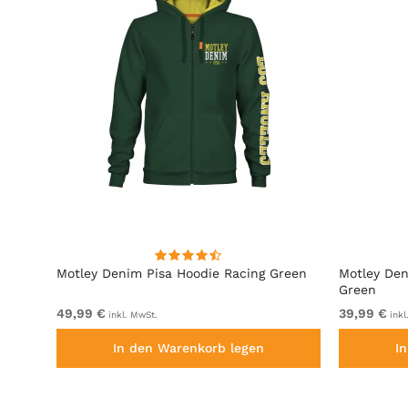
it
Motley Denim Pisa Hoodie Racing Green
Motley Den
Green
49,99 €
39,99 €
inkl. MwSt.
inkl
In den Warenkorb legen
I