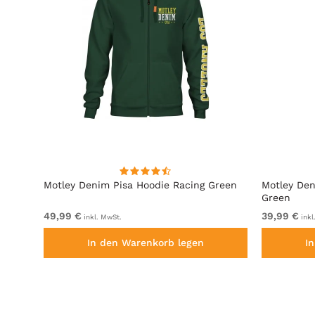
it
Motley Denim Pisa Hoodie Racing Green
Motley Den
Green
49,99 €
39,99 €
inkl. MwSt.
inkl
In den Warenkorb legen
I