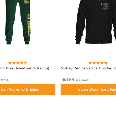
im Pisa Sweatpants Racing
Motley Denim Parma Hoodie B
49,99 €
. MwSt.
inkl. MwSt.
n den Warenkorb legen
In den Warenkorb leg