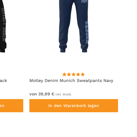
lack
Motley Denim Munich Sweatpants Navy
Motle
von 39,99 €
von 4
inkl. MwSt.
en
In den Warenkorb legen