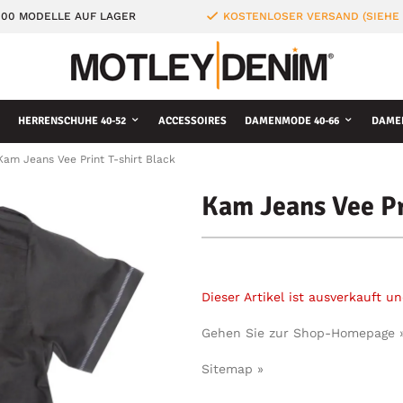
000 MODELLE AUF LAGER
KOSTENLOSER VERSAND (SIEHE
HERRENSCHUHE 40-52
ACCESSOIRES
DAMENMODE 40-66
DAME
Kam Jeans Vee Print T-shirt Black
Kam Jeans Vee Pr
Dieser Artikel ist ausverkauft 
Gehen Sie zur Shop-Homepage 
Sitemap »