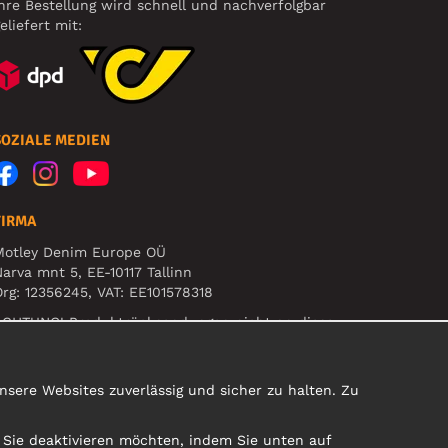
hre Bestellung wird schnell und nachverfolgbar
eliefert mit:
SOZIALE MEDIEN
FIRMA
Motley Denim Europe OÜ
arva mnt 5, EE-10117 Tallinn
rg: 12356245, VAT: EE101578318
ACHTUNG! Produktrücksendungen nicht an diese
dresse schicken!
sere Websites zuverlässig und sicher zu halten. Zu
e Sie deaktivieren möchten, indem Sie unten auf