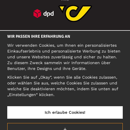
SOZIALE MEDIEN
WIR PASSEN IHRE ERFAHRUNG AN
Wir verwenden Cookies, um Ihnen ein personalisiertes
Einkaufserlebnis und personalisierte Werbung zu bieten
FIRMA
und unsere Websites zuverlässig und sicher zu halten.
Zu diesem Zweck sammeln wir Informationen über
Motley Denim Europe OÜ
Benutzer, ihre Designs und ihre Geräte.
Narva mnt 5, EE-10117 Tallinn
Org: 12356245, VAT: EE101578318
Klicken Sie auf „Okay“, wenn Sie alle Cookies zulassen,
oder wählen Sie aus, welche Cookies Sie zulassen und
ACHTUNG! Produktrücksendungen nicht an diese Adresse
welche Sie deaktivieren möchten, indem Sie unten auf
schicken!
„Einstellungen“ klicken.
Ich erlaube Cookies!
ÖSTERREICH/DEUTSCH (AT)
↓